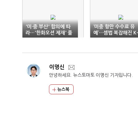
'미·중 부산' 합의에 따
‘미중 항만 수수료 유
라…'한화오션 제재' 풀
예’…셈법 복잡해진 K
렸다
조선
이명신
안녕하세요. 뉴스토마토 이명신 기자입니다.
뉴스북