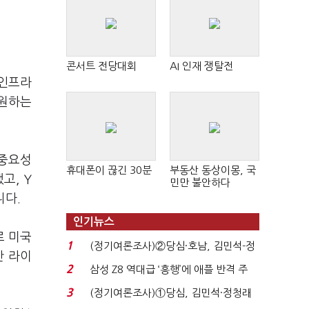
콘서트 전당대회
AI 인재 쟁탈전
 인프라
지원하는
 중요성
휴대폰이 끊긴 30분
부동산 동상이몽, 국
고, Y
민만 불안하다
니다.
인기뉴스
로 미국
1
(정기여론조사)②당심·호남, 김민석-정
간 라이
청래 '초접전'...
2
삼성 Z8 역대급 ‘흥행’에 애플 반격 주
목…9월 ‘폴...
3
(정기여론조사)①당심, 김민석·정청래