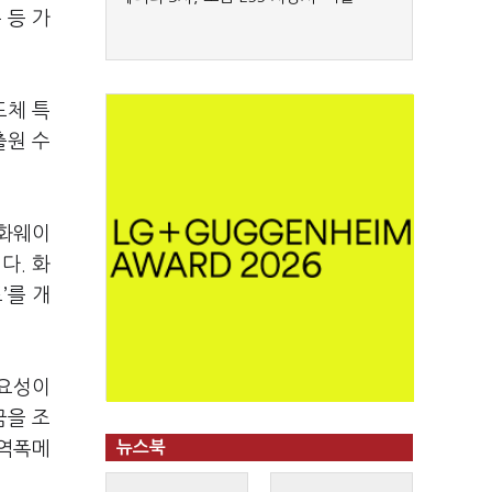
 등 가
도체 특
출원 수
 화웨이
다. 화
’를 개
필요성이
금을 조
대역폭메
뉴스북