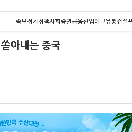
속보
정치
정책
사회
증권
금융
산업
테크
유통
건설
 쏟아내는 중국