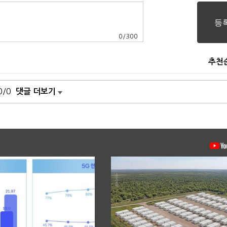
0
/
300
추천
0/0
댓글 더보기