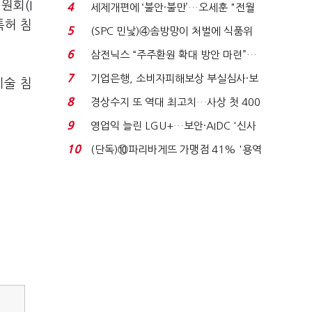
'초접전'…대통령 ...
원회(I
4
세제개편에 ‘불안·불만’…오세훈 "전월
특허 침
세 구하기 더 ...
5
(SPC 민낯)④솜방망이 처벌에 식품위
생법 위반 반복...
6
삼전닉스 “주주환원 확대 방안 마련”…
로이터에 성명...
7
기업은행, 소비자피해보상 부실심사·보
기술 침
이스피싱 공시 ...
8
경상수지 또 역대 최고치…사상 첫 400
억달러에 '3% 성...
9
영업익 늘린 LGU+…보안·AIDC '신사
업 드라이브'...
10
(단독)⑩파리바게뜨 가맹점 41% '용역
제빵기사 없어'…고...