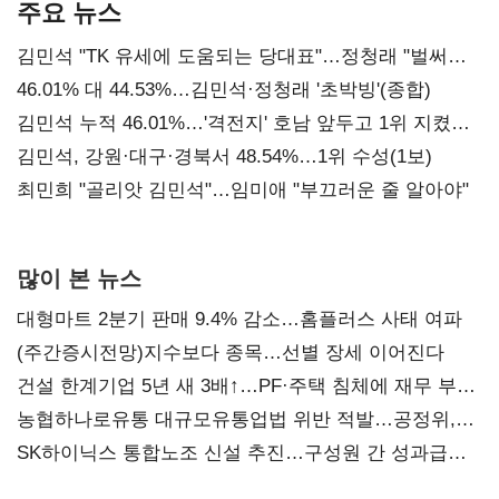
주요 뉴스
김민석 "TK 유세에 도움되는 당대표"…정청래 "벌써
대표된 양 당직 배분"
46.01% 대 44.53%…김민석·정청래 '초박빙'(종합)
김민석 누적 46.01%…'격전지' 호남 앞두고 1위 지켰다
(2보)
김민석, 강원·대구·경북서 48.54%…1위 수성(1보)
최민희 "골리앗 김민석"…임미애 "부끄러운 줄 알아야"
많이 본 뉴스
대형마트 2분기 판매 9.4% 감소…홈플러스 사태 여파
(주간증시전망)지수보다 종목…선별 장세 이어진다
건설 한계기업 5년 새 3배↑…PF·주택 침체에 재무 부담
확대
농협하나로유통 대규모유통업법 위반 적발…공정위,
과징금 4억6200만원 부과
SK하이닉스 통합노조 신설 추진…구성원 간 성과급
불만 확산