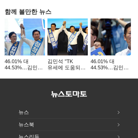
함께 볼만한 뉴스
46.01% 대
김민석 "TK
46.01% 대
44.53%…김민석·
유세에 도움되는
44.53%…김민석·
정청래
당대표"…정청래
정청래
'초박빙'(종합
"벌써 대표된 양
'초박빙'(종합)
2보)
당직 배분"
뉴스
뉴스북
뉴스리듬