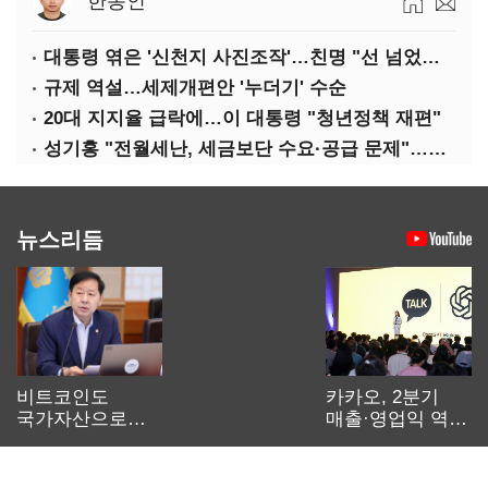
한동인
대통령 엮은 '신천지 사진조작'…친명 "선 넘었다" 격앙
규제 역설…세제개편안 '누더기' 수순
20대 지지율 급락에…이 대통령 "청년정책 재편"
성기홍 "전월세난, 세금보단 수요·공급 문제"…닥공 시사
뉴스리듬
비트코인도
카카오, 2분기
국가자산으로…'
매출·영업익 역대
보관·평가·처분'
최대…에이전트
기준은 숙제
AI 수익화 관건