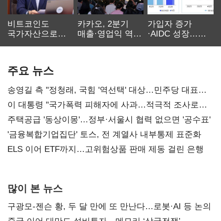
비트코인도
카카오, 2분기
가입자 증가
국가자산으로…'
매출·영업익 역대
·AIDC 성장…
보관·평가·처분'
최대…에이전트
SKT 2분기 성장
기준은 숙제
AI 수익화 관건
본궤도
주요 뉴스
송영길 측 "정청래, 국힘 '역선택' 대상…민주당 대표로
총선 지휘 못해"
이 대통령 "국가폭력 피해자에 사과…적극적 조사로
진실 밝혀야"
주택공급 '동상이몽'…정부·서울시 협력 없으면 '공수표'
'금융복합기업집단' 토스, 전 계열사 내부통제 표준화
ELS 이어 ETF까지…고위험상품 판매 제동 걸린 은행
많이 본 뉴스
구광모-젠슨 황, 두 달 만에 또 만난다…로봇·AI 등 논의