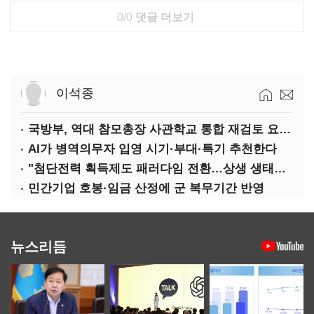
0/0
댓글 더보기
이석종
국방부, 역대 참모총장 사관학교 통합 재검토 요구에 "다양한 의견 수렴해 합리적 시스템 만들 것"
AI가 병역의무자 입영 시기·부대·특기 추천한다
"첨단전력 획득제도 패러다임 전환…상생 생태계 조성해 대체불가 K-방산 도약"
민간기업 호봉·임금 산정에 군 복무기간 반영
뉴스리듬