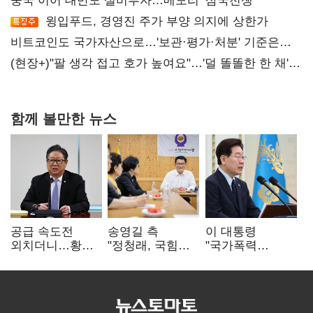
중국 이어 대만도 설비투자…메모리 ‘삼국전쟁’
윙입푸드, 경영진 주가 부양 의지에 상한가
비트코인도 국가자산으로…'보관·평가·처분' 기준은
숙제
(현장+)"팔 생각 접고 호가 높여요"…'덜 똘똘한 한 채'
20억 키맞추기
함께 볼만한 뉴스
공급 속도전
송영길 측
이 대통령
외치더니…황희,
"정청래, 국힘
"국가폭력
난데없이 '폐버스
'역선택' 대상…
피해자에 사과…
리모델링' 제안
민주당 대표로
적극적 조사로
총선 지휘 못해"
진실 밝혀야"