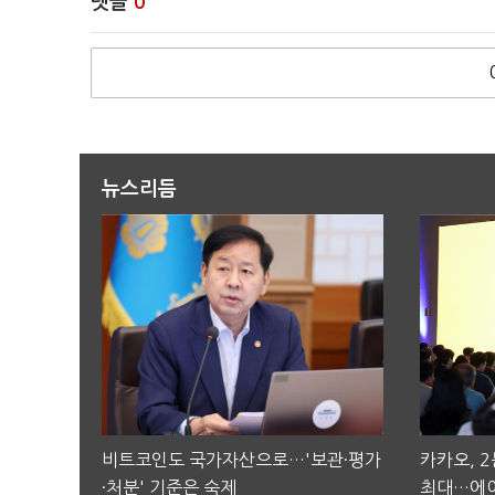
댓글
0
뉴스리듬
비트코인도 국가자산으로…'보관·평가
카카오, 
·처분' 기준은 숙제
최대…에이