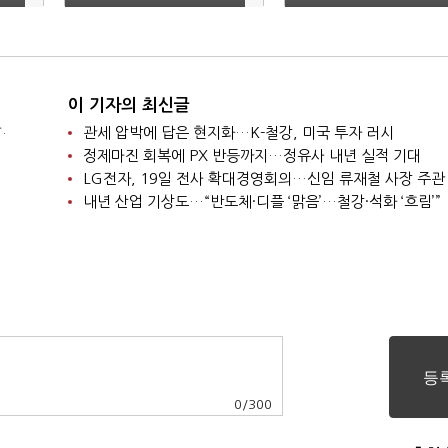
문…‘통합 한 발짝 더’
확대
이 기자의 최신글
.
관세 압박에 답은 현지화…K-철강, 미국 투자 러시
정제마진 회복에 PX 반등까지…정유사 내년 실적 기대
LG전자, 19일 전사 확대경영회의…신임 류재철 사장 주관
내년 산업 기상도…“반도체·디플 ‘맑음’…철강·석화 ‘흐림’”
0
/
300