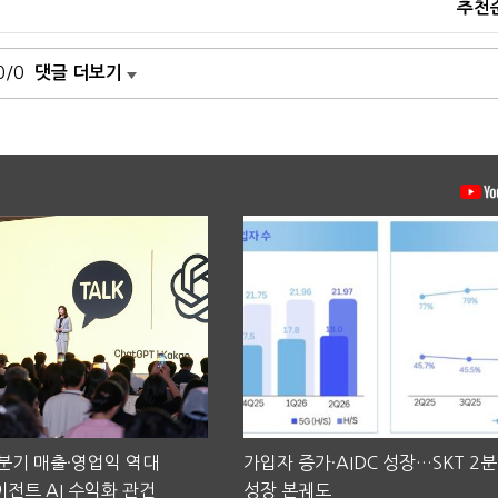
추천
0/0
댓글 더보기
2분기 매출·영업익 역대
가입자 증가·AIDC 성장…SKT 2
전트 AI 수익화 관건
성장 본궤도