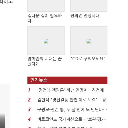
체화하고
집다운 집이 필요하
편의점 전성시대
다
영화관의 시대는 끝
"CD로 구워오세요"
났다?
인기뉴스
1
'정청래 책임론' 꺼낸 친명계…친청계
는 추가투표 때리기...
2
김민석 "경선갈등 완전 제로 노력"…정
청래 "반명 공세 사...
3
구광모-젠슨 황, 두 달 만에 또 만난다…
로봇·AI 등 논...
4
비트코인도 국가자산으로…'보관·평가·
처분' 기준은 ...