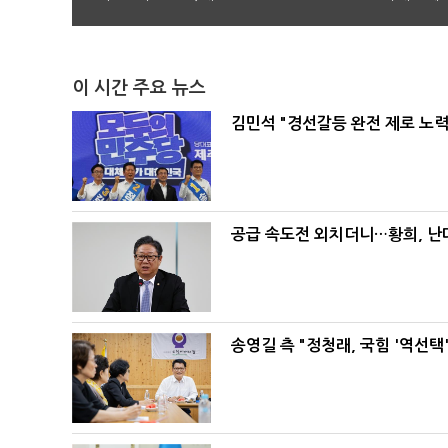
이 시간 주요 뉴스
김민석 "경선갈등 완전 제로 노력
공급 속도전 외치더니…황희, 난
송영길 측 "정청래, 국힘 '역선