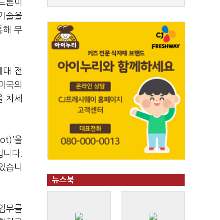
 드론이
 기술을
통해 무
세대 전
 미국의
을 차세
t)’을
입니다.
 있습니
뉴스북
 임무를