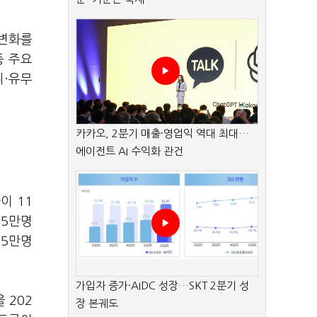
 변화를
등 주요
휘·유무
카카오, 2분기 매출·영업익 역대 최대…
에이전트 AI 수익화 관건
이 11
 5만명
35만명
가입자 증가·AIDC 성장…SKT 2분기 성
 202
장 본궤도