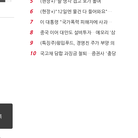
5
(현장+)"팔 생각 접고 호가 높여
요"…'덜 똘똘한 한 채' 20...
6
(현장+)"12일엔 물건 다 들어와요"…
빈 매대 채우며 문 연 ...
7
이 대통령 "국가폭력 피해자에 사과…
적극적 조사로 진...
8
중국 이어 대만도 설비투자…메모리 ‘삼
국전쟁’
9
(특징주)윙입푸드, 경영진 주가 부양 의
지에 상한가...
10
국고채 담합 과징금 철퇴…증권사 '충당
금 폭탄' 우려...