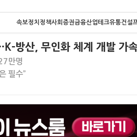
속보
정치
정책
사회
증권
금융
산업
테크
유통
건설
…K-방산, 무인화 체계 개발 가
 27만명
은 필수”