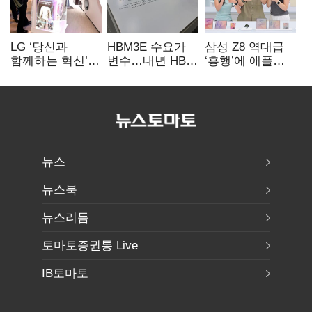
LG ‘당신과
HBM3E 수요가
삼성 Z8 역대급
함께하는 혁신’…
변수…내년 HBM
‘흥행’에 애플
IFA서 ‘차세대 AI
왕좌 노리는 삼성
반격 주목…9월
홈’ 비전 공개
‘폴더블 대전’
뉴스
뉴스북
뉴스리듬
토마토증권통 Live
IB토마토