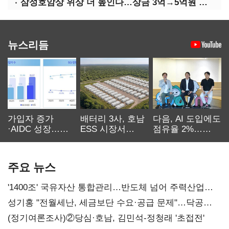
삼성호암상 위상 더 높인다…상금 3억→5억원 증액
뉴스리듬
가입자 증가
배터리 3사, 호남
다음, AI 도입에도
·AIDC 성장…
ESS 시장서
점유율 2%…
SKT 2분기 성장
‘격돌’
에이전트
본궤도
차별화가 관건
주요 뉴스
'1400조' 국유자산 통합관리…반도체 넘어 주력산업
구조혁신
성기홍 "전월세난, 세금보단 수요·공급 문제"…닥공
시사
(정기여론조사)②당심·호남, 김민석-정청래 '초접전'