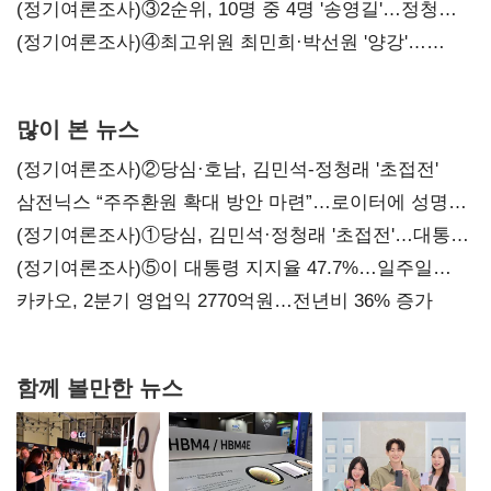
(정기여론조사)③2순위, 10명 중 4명 '송영길'…정청래
'한 자릿수'
(정기여론조사)④최고위원 최민희·박선원 '양강'…
서미화·이성윤·임미애 뒤이어
많이 본 뉴스
(정기여론조사)②당심·호남, 김민석-정청래 '초접전'
삼전닉스 “주주환원 확대 방안 마련”…로이터에 성명
보내
(정기여론조사)①당심, 김민석·정청래 '초접전'…대통령
지지도 '50% 아래로'(종합)
(정기여론조사)⑤이 대통령 지지율 47.7%…일주일
만에 다시 40%대
카카오, 2분기 영업익 2770억원…전년비 36% 증가
함께 볼만한 뉴스