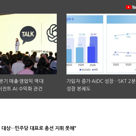
2분기 매출·영업익 역대
가입자 증가·AIDC 성장…SKT 2
전트 AI 수익화 관건
성장 본궤도
택' 대상…민주당 대표로 총선 지휘 못해"