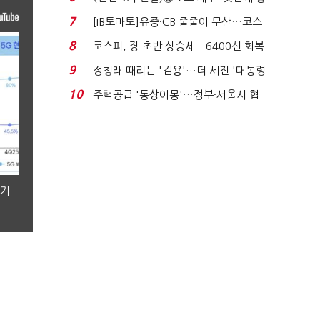
격…추미애, 20년...
7
[IB토마토]유증·CB 줄줄이 무산…코스
닥 벌점 급증에 ...
8
코스피, 장 초반 상승세…6400선 회복
시도
9
정청래 때리는 '김용'…더 세진 '대통령
최측근' 입...
10
주택공급 '동상이몽'…정부·서울시 협
력 없으면 '공수표'...
분기