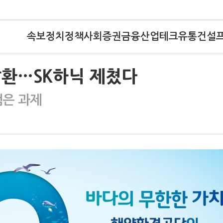
속보
정치
정책
사회
증권
금융
산업
테크
유통
건설
탈환…SK하닉 제쳤다
램은 과제