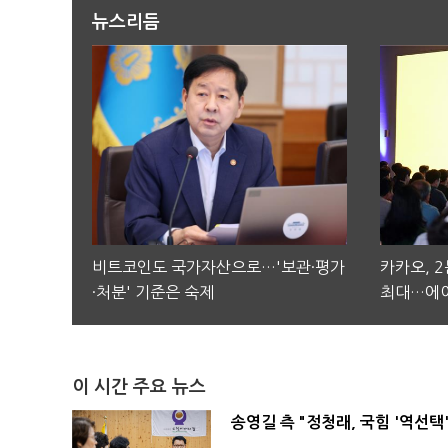
뉴스리듬
비트코인도 국가자산으로…'보관·평가
카카오, 
·처분' 기준은 숙제
최대…에이
이 시간 주요 뉴스
송영길 측 "정청래, 국힘 '역선