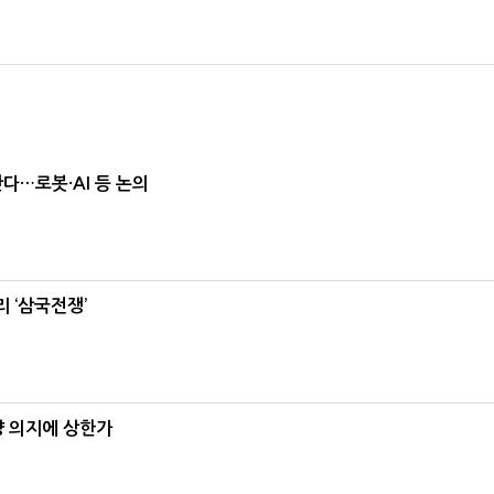
난다…로봇·AI 등 논의
 ‘삼국전쟁’
양 의지에 상한가