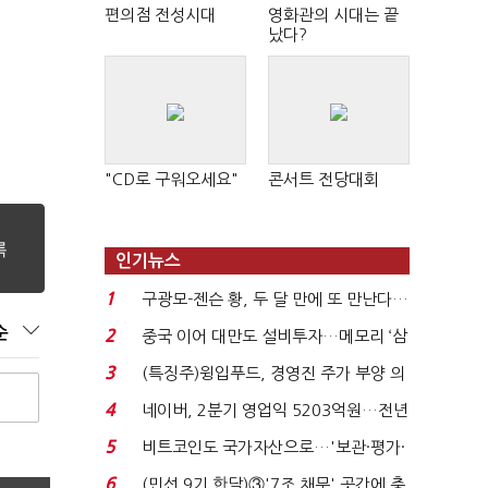
편의점 전성시대
영화관의 시대는 끝
났다?
개
"CD로 구워오세요"
콘서트 전당대회
인기뉴스
1
구광모-젠슨 황, 두 달 만에 또 만난다…
로봇·AI 등 논...
순
2
중국 이어 대만도 설비투자…메모리 ‘삼
국전쟁’
3
(특징주)윙입푸드, 경영진 주가 부양 의
지에 상한가...
4
네이버, 2분기 영업익 5203억원…전년
비 0.2% 감소...
5
비트코인도 국가자산으로…'보관·평가·
처분' 기준은 ...
6
(민선 9기 한달)③'7조 채무' 곳간에 충