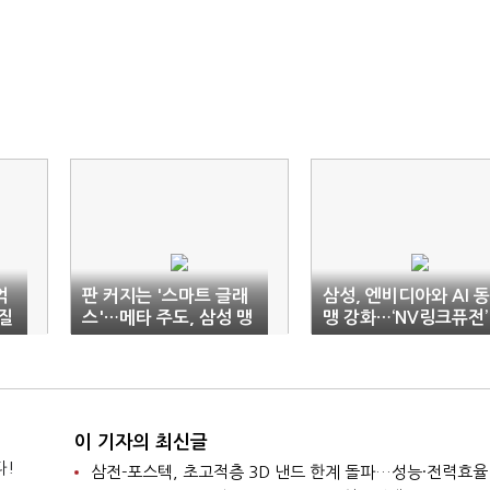
억
판 커지는 '스마트 글래
삼성, 엔비디아와 AI 동
질
스'…메타 주도, 삼성 맹
맹 강화…‘NV링크퓨전’
추격
생태계 합류
이 기자의 최신글
다!
삼전-포스텍, 초고적층 3D 낸드 한계 돌파…성능·전력효율