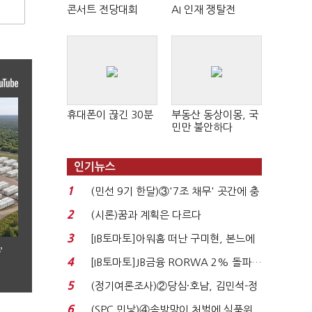
콘서트 전당대회
AI 인재 쟁탈전
휴대폰이 끊긴 30분
부동산 동상이몽, 국
민만 불안하다
인기뉴스
1
(민선 9기 한달)③'7조 채무' 곳간에 충
격…추미애, 20년...
2
(시론)꿈과 계획은 다르다
3
[IB토마토]아워홈 떠난 구미현, 본느에
’
340억 베팅…가...
4
[IB토마토]JB금융 RORWA 2% 돌파…
실적 견인은 은행 ...
5
(정기여론조사)②당심·호남, 김민석-정
청래 '초접전'...
6
(SPC 민낯)④솜방망이 처벌에 식품위