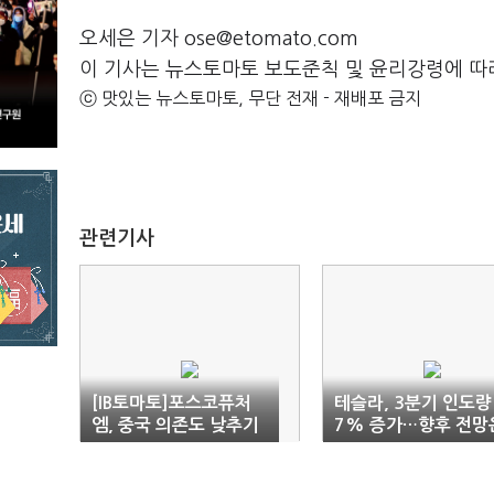
오세은 기자 ose@etomato.com
이 기사는 뉴스토마토 보도준칙 및 윤리강령에 따
ⓒ 맛있는 뉴스토마토, 무단 전재 - 재배포 금지
관련기사
[IB토마토]포스코퓨처
테슬라, 3분기 인도량
엠, 중국 의존도 낮추기
7% 증가…향후 전망
본격화…원가 절감 '기
‘암울’
대'