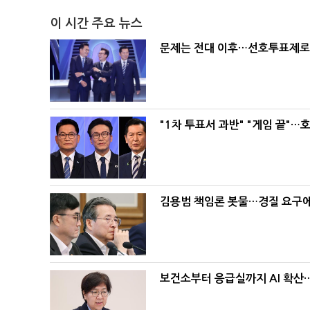
이 시간 주요 뉴스
문제는 전대 이후…선호투표제로 
"1차 투표서 과반" "게임 끝"…
김용범 책임론 봇물…경질 요구에 
보건소부터 응급실까지 AI 확산