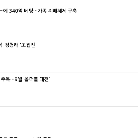
본느에 340억 베팅…가족 지배체제 구축
-정청래 '초접전'
 주목…9월 ‘폴더블 대전’