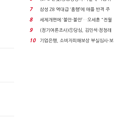
생법 위반 반복...
7
삼성 Z8 역대급 ‘흥행’에 애플 반격 주
목…9월 ‘폴...
8
세제개편에 ‘불안·불만’…오세훈 "전월
세 구하기 더 ...
9
(정기여론조사)①당심, 김민석·정청래
'초접전'…대통령 ...
10
기업은행, 소비자피해보상 부실심사·보
이스피싱 공시 ...