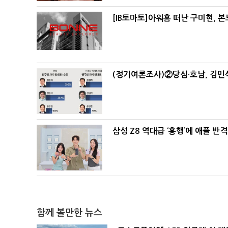
[IB토마토]아워홈 떠난 구미현, 
(정기여론조사)②당심·호남, 김민석
삼성 Z8 역대급 ‘흥행’에 애플 반격
함께 볼만한 뉴스