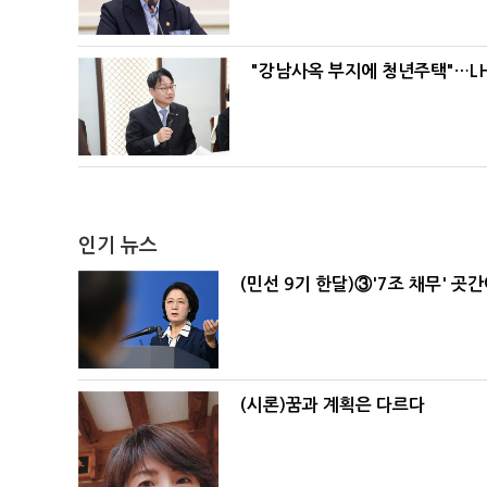
"강남사옥 부지에 청년주택"…LH
인기 뉴스
(민선 9기 한달)③'7조 채무' 곳
(시론)꿈과 계획은 다르다