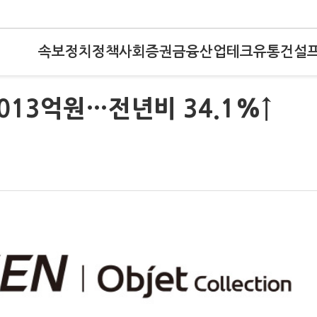
속보
정치
정책
사회
증권
금융
산업
테크
유통
건설
013억원…전년비 34.1%↑