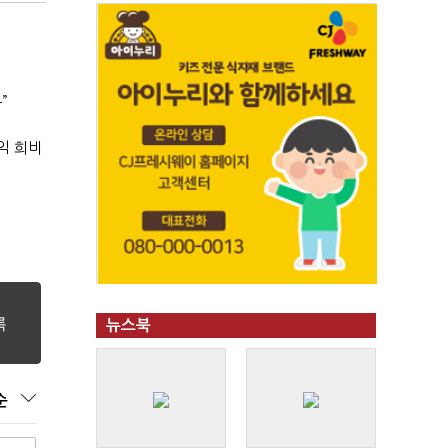
”
익 희비
뉴스북
순