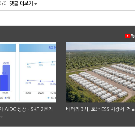
0/0
댓글 더보기
·AIDC 성장…SKT 2분기
배터리 3사, 호남 ESS 시장서 ‘격돌
도