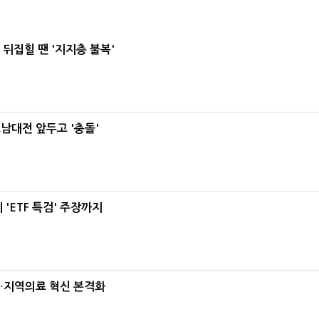
뒤집힐 땐 '지지층 불복'
호남대전 앞두고 '충돌'
'ETF 특검' 주장까지
…지역의료 혁신 본격화