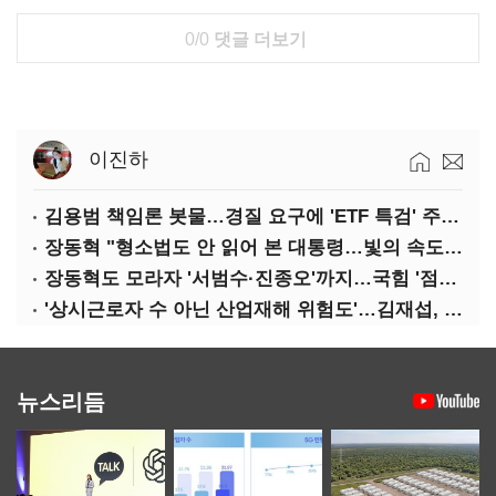
0/0
댓글 더보기
이진하
김용범 책임론 봇물…경질 요구에 'ETF 특검' 주장까지
장동혁 "형소법도 안 읽어 본 대통령…빛의 속도로 무너질 것"
장동혁도 모라자 '서범수·진종오'까지…국힘 '점입가경'
'상시근로자 수 아닌 산업재해 위험도'…김재섭, 산재예방 지원기준 손질
뉴스리듬