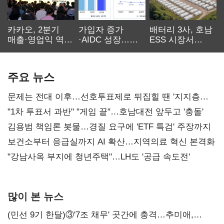
카카오, 2분기
가입자 증가
배터리 3사, 호남
매출·영업익 역대
·AIDC 성장…
ESS 시장서
최대…에이전트
SKT 2분기 성장
‘격돌’
AI 수익화 관건
본궤도
주요 뉴스
문제는 전대 이후…선호투표제로 뒤집힐 땐 '지지층
불복'
"1차 투표서 과반" "게임 끝"…호남대전 앞두고 '충돌'
김용범 책임론 봇물…경질 요구에 'ETF 특검' 주장까지
보건소부터 응급실까지 AI 확산…지역의료 혁신 본격화
"강남사옥 부지에 청년주택"…LH도 '공급 속도전'
많이 본 뉴스
(민선 9기 한달)③'7조 채무' 곳간에 충격…추미애,