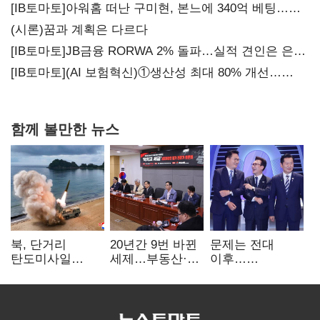
20년만에 '비상재정' 선언 승부수
[IB토마토]아워홈 떠난 구미현, 본느에 340억 베팅…
가족 지배체제 구축
(시론)꿈과 계획은 다르다
[IB토마토]JB금융 RORWA 2% 돌파…실적 견인은 은행
아닌 캐피탈
[IB토마토](AI 보험혁신)①생산성 최대 80% 개선…
현실은 '실행 격차'
함께 볼만한 뉴스
북, 단거리
20년간 9번 바뀐
문제는 전대
탄도미사일
세제…부동산·
이후…
발사…안보실
상속세만
선호투표제로
"즉각 중단 촉구"
건드렸다
뒤집힐 땐
'지지층 불복'