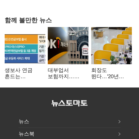
함께 볼만한 뉴스
생보사 연금
대부업서
회장도
흔드는
보험까지…
뛴다…'20년
'증시변동성·
OK금융,
신한' vs '청라
장수리스크'
종합금융그룹
하나' 인천시금고
퍼즐 맞춘다
정면승부
뉴스
뉴스북