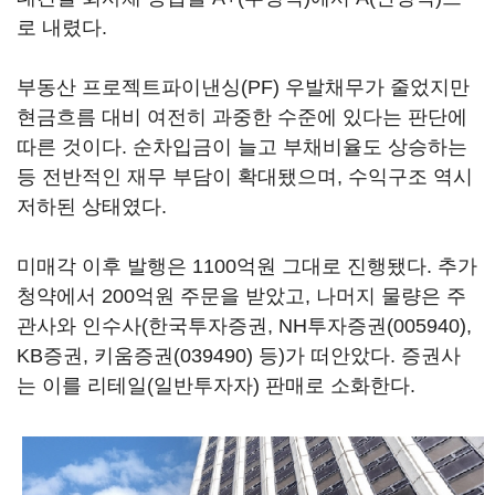
로 내렸다.
부동산 프로젝트파이낸싱(PF) 우발채무가 줄었지만
현금흐름 대비 여전히 과중한 수준에 있다는 판단에
따른 것이다. 순차입금이 늘고 부채비율도 상승하는
등 전반적인 재무 부담이 확대됐으며, 수익구조 역시
저하된 상태였다.
미매각 이후 발행은 1100억원 그대로 진행됐다. 추가
청약에서 200억원 주문을 받았고, 나머지 물량은 주
관사와 인수사(한국투자증권,
NH투자증권(005940)
,
KB증권,
키움증권(039490)
등)가 떠안았다. 증권사
는 이를 리테일(일반투자자) 판매로 소화한다.