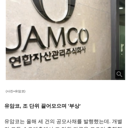
(사진=유암코)
유암코, 조 단위 끌어모으며 '부상'
유암코는 올해 세 건의 공모사채를 발행했는데. 개별