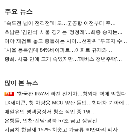
기준은 숙제
AI 수익화 관건
주요 뉴스
"속도전 넘어 전격전"에도…군공항 이전부터 주
52시간까지 '뇌관'
호남은 '김민석' 서울·경기는 '정청래'…최종 승자는
'안갯속'
여야 재검토 놓고 충돌하는 사이…선관위 "투표자 수
오차 당연"
"서울 등록임대 84%비아파트…아파트 규제와
달리해야"
황희, 사흘 만에 고개 숙였지만…'폐버스 청년주택'
후폭풍
많이 본 뉴스
'한국판 IRA'서 빠진 전기차…청와대 벽에 막혔다
LX세미콘, 첫 차량용 MCU 양산 돌입…현대차·기아에
공급
매일유업 평택공장서 청소 작업 중 1명
사망…"안전관리체계 재점검"
은행들, 인천·전남·경북 57조 금고 쟁탈전
시금치 한달새 152% 치솟고 가금류 90만마리 폐사