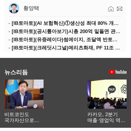
황양택
[IB토마토](AI 보험혁신)①생산성 최대 80% 개선…현실은 '실행 격차'
[IB토마토](공시톺아보기)시총 200억 밑돌면 관리종목…상폐 피하려면
[IB토마토](유증레이다)썸에이지, 조달액 반토막…시총 200억 못 넘으면 철회
[IB토마토](크레딧시그널)메리츠화재, PF 11조 노출…부동산 사업성 저하 우려
뉴스리듬
비트코인도
카카오, 2분기
국가자산으로…'
매출·영업익 역대
보관·평가·처분'
최대…에이전트