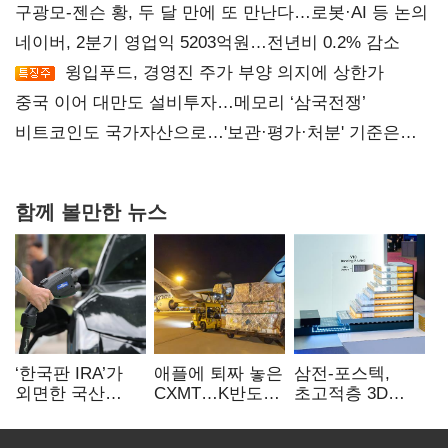
구광모-젠슨 황, 두 달 만에 또 만난다…로봇·AI 등 논의
네이버, 2분기 영업익 5203억원…전년비 0.2% 감소
윙입푸드, 경영진 주가 부양 의지에 상한가
중국 이어 대만도 설비투자…메모리 ‘삼국전쟁’
비트코인도 국가자산으로…'보관·평가·처분' 기준은
숙제
함께 볼만한 뉴스
‘한국판 IRA’가
애플에 퇴짜 놓은
삼전-포스텍,
외면한 국산
CXMT…K반도체
초고적층 3D
전기차…
협상력 ‘호재’
낸드 한계 돌파…
실효성에 ‘의문’
성능·전력효율