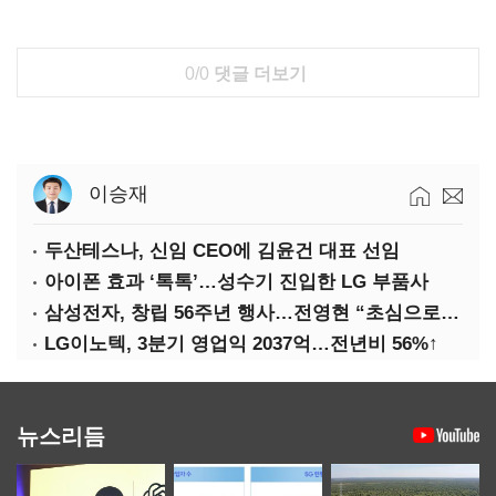
0/0
댓글 더보기
이승재
두산테스나, 신임 CEO에 김윤건 대표 선임
아이폰 효과 ‘톡톡’…성수기 진입한 LG 부품사
삼성전자, 창립 56주년 행사…전영현 “초심으로 경쟁력 회복해야”
LG이노텍, 3분기 영업익 2037억…전년비 56%↑
뉴스리듬