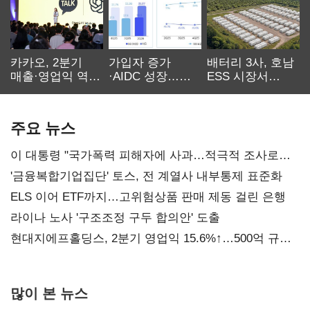
카카오, 2분기
가입자 증가
배터리 3사, 호남
매출·영업익 역대
·AIDC 성장…
ESS 시장서
최대…에이전트
SKT 2분기 성장
‘격돌’
AI 수익화 관건
본궤도
주요 뉴스
이 대통령 "국가폭력 피해자에 사과…적극적 조사로
진실 밝혀야"
'금융복합기업집단' 토스, 전 계열사 내부통제 표준화
ELS 이어 ETF까지…고위험상품 판매 제동 걸린 은행
라이나 노사 '구조조정 구두 합의안' 도출
현대지에프홀딩스, 2분기 영업익 15.6%↑…500억 규모
자사주 매입
많이 본 뉴스