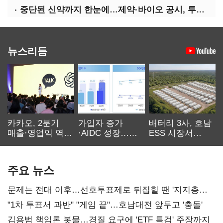
중단된 신약까지 한눈에…제약·바이오 공시, 투명해진다
뉴스리듬
카카오, 2분기
가입자 증가
배터리 3사, 호남
매출·영업익 역대
·AIDC 성장…
ESS 시장서
최대…에이전트
SKT 2분기 성장
‘격돌’
AI 수익화 관건
본궤도
주요 뉴스
문제는 전대 이후…선호투표제로 뒤집힐 땐 '지지층
불복'
"1차 투표서 과반" "게임 끝"…호남대전 앞두고 '충돌'
김용범 책임론 봇물…경질 요구에 'ETF 특검' 주장까지