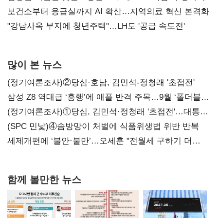
보건소부터 응급실까지 AI 확산…지역의료 혁신 본격화
"강남사옥 부지에 청년주택"…LH도 '공급 속도전'
많이 본 뉴스
(정기여론조사)②당심·호남, 김민석-정청래 '초접전'
삼성 Z8 역대급 ‘흥행’에 애플 반격 주목…9월 ‘폴더블
대전’
(정기여론조사)①당심, 김민석·정청래 '초접전'…대통령
지지도 '50% 아래로'(종합)
(SPC 민낯)④솜방망이 처벌에 식품위생법 위반 반복
세제개편에 ‘불안·불만’…오세훈 "전월세 구하기 더
힘들어질 것"
함께 볼만한 뉴스