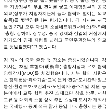
이시·장쑤성 등을 둘러봤습니다. 중국 출장 동안 중
국 지방정부와 우호 관계를 쌓고 이재명정부의 공공
외교(정부가 지방자치단체 등과 협력해 벌이는 외교
활동)를 뒷받침했다는 평가입니다. 김 지사는 귀국
날인 27일 오후 자신의 소셜네트워크서비스(SNS)에
"충칭, 상하이, 장쑤성, 중국 경제와 산업의 거점에서
경기도의 경제 지평을 넓히고 국민주권정부의 외교
를 뒷받침했다"고 했습니다.
김 지사의 중국 출장 첫 장소는 충칭시였습니다. 김
지사는 23일 후헝화(胡衡華) 충칭시장과 우호 협력
양해각서(MOU)를 체결했습니다. 세부 합의 사항은
△경제통상·과학기술·교육·문화·관광·도시관리·정보
통신·환경보호·보건의료·노인복지·중소기업 지원 등
분야에서 교류 협력 추진 △대표단 상호 방문, 서한
교류 등 대화와 소통 상시 추진 △상대 도시가 개최하
는 국제행사 등에 적극 참가 등입니다. 충칭시는 중국