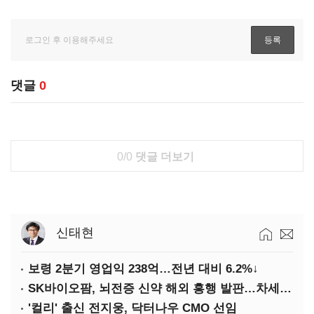
댓글
0
0/0
댓글 더보기
신태현
보령 2분기 영업익 238억…전년 대비 6.2%↓
SK바이오팜, 뇌전증 신약 해외 흥행 발판…차세대 신약 개발 속도
'컬리' 출신 전지웅, 닥터나우 CMO 선임