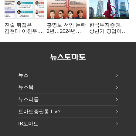
진술 뒤집은
홍명보 선임 논란
한국투자증권,
김현태·이진우,
2년…2024년
상반기 영업이익
박안수는 "국가에
파동부터 소환·
2조1701억 원…
헌신"…법정서
압색까지
전년비 89.1%↑
드러난 군
수뇌부의 민낯
뉴스
뉴스북
뉴스리듬
토마토증권통 Live
IB토마토