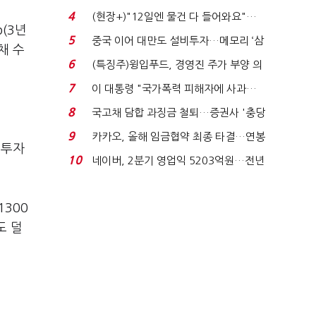
요"…'덜 똘똘한 한 채' 20...
4
(현장+)"12일엔 물건 다 들어와요"…
(3년
빈 매대 채우며 문 연 ...
5
중국 이어 대만도 설비투자…메모리 ‘삼
채 수
국전쟁’
6
(특징주)윙입푸드, 경영진 주가 부양 의
지에 상한가...
7
이 대통령 "국가폭력 피해자에 사과…
적극적 조사로 진...
8
국고채 담합 과징금 철퇴…증권사 '충당
금 폭탄' 우려...
9
카카오, 올해 임금협약 최종 타결…연봉
리투자
6.3% 인상·격려...
10
네이버, 2분기 영업익 5203억원…전년
비 0.2% 감소...
1300
도 덜