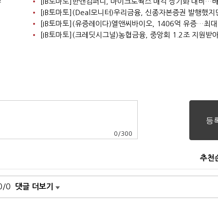
0
/
300
추천
0/0
댓글 더보기