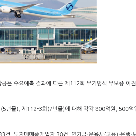
공은 수요예측 결과에 따른 제112회 무기명식 무보증 이권
5년물), 제112-3회(7년물)에 대해 각각 800억원, 500억원
3건, 투자매매중개업자 30건, 연기금·운용사(고유)·은행·보