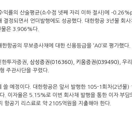
익률의 산술평균(소수점 넷째 자리 이하 절사)에 –0.26%p
를 가산해 결정되면서 언더발행에도 성공했다. 대한항공 3년물 회사
년물은 3.906%다.
대한항공의 무보증사채에 대한 신용등급을 ‘A0’로 평가했다.
신한투자증권,
삼성증권(016360)
,
키움증권(039490)
, 우
대형 주관사단을 꾸렸다.
 예정이다. 대한항공은 앞서 발행한 105-1회차(2년물) 
. 이자율은 5.15%로 이번 회사채 발행을 통한 이자 부담
지 항공기 리스료로 약 2105억원을 지출해야 한다.