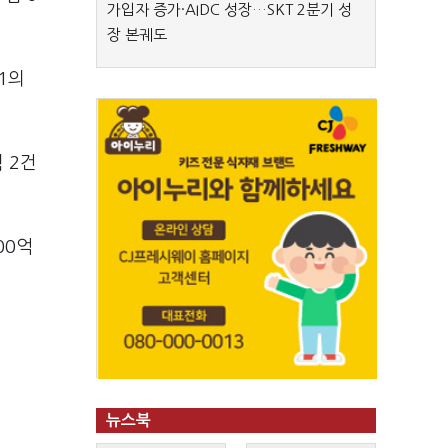
가입자 증가·AIDC 성장…SKT 2분기 성
장 본궤도
1의
 2건
00억
뉴스북