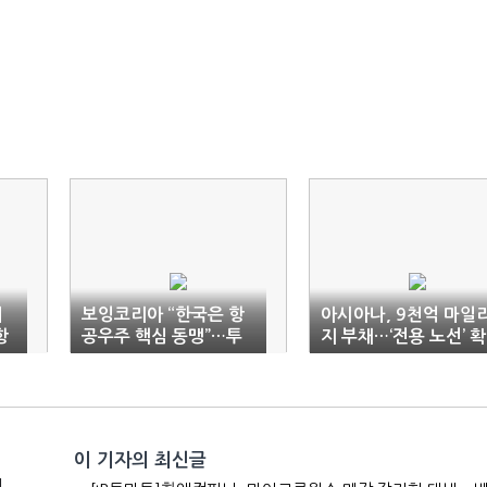
기
보잉코리아 “한국은 항
아시아나, 9천억 마일
항
공우주 핵심 동맹”…투
지 부채…‘전용 노선’ 확
자·협력 확대 천명
대
이 기자의 최신글
전