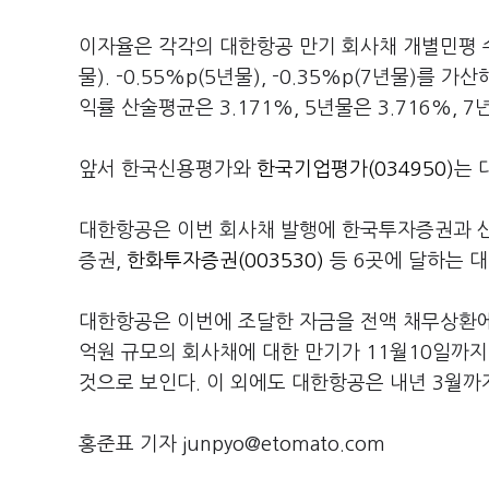
이자율은 각각의 대한항공 만기 회사채 개별민평 수
물). -0.55%p(5년물), -0.35%p(7년물)
익률 산술평균은 3.171%, 5년물은 3.716%, 7
앞서 한국신용평가와
한국기업평가(034950)
는 
대한항공은 이번 회사채 발행에 한국투자증권과 
증권,
한화투자증권(003530)
등 6곳에 달하는 
대한항공은 이번에 조달한 자금을 전액 채무상환에 쓸
억원 규모의 회사채에 대한 만기가 11월10일까지다
것으로 보인다. 이 외에도 대한항공은 내년 3월까
홍준표 기자 junpyo@etomato.com