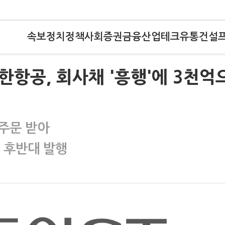
속보
정치
정책
사회
증권
금융
산업
테크
유통
건설
대한항공, 회사채 '흥행'에 3천억
 주문 받아
 후반대 발행