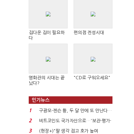
집다운 집이 필요하
편의점 전성시대
다
영화관의 시대는 끝
"CD로 구워오세요"
났다?
인기뉴스
1
구광모-젠슨 황, 두 달 만에 또 만난다…
로봇·AI 등 논...
2
비트코인도 국가자산으로…'보관·평가·
처분' 기준은 ...
3
(현장+)"팔 생각 접고 호가 높여