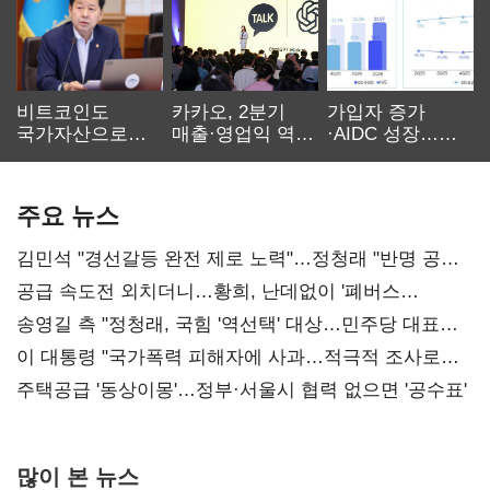
비트코인도
카카오, 2분기
가입자 증가
국가자산으로…'
매출·영업익 역대
·AIDC 성장…
보관·평가·처분'
최대…에이전트
SKT 2분기 성장
기준은 숙제
AI 수익화 관건
본궤도
주요 뉴스
김민석 "경선갈등 완전 제로 노력"…정청래 "반명 공세
사과부터"
공급 속도전 외치더니…황희, 난데없이 '폐버스
리모델링' 제안
송영길 측 "정청래, 국힘 '역선택' 대상…민주당 대표로
총선 지휘 못해"
이 대통령 "국가폭력 피해자에 사과…적극적 조사로
진실 밝혀야"
주택공급 '동상이몽'…정부·서울시 협력 없으면 '공수표'
많이 본 뉴스