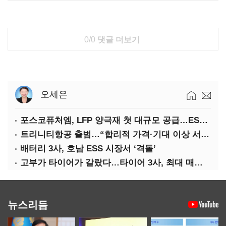
0/0
댓글 더보기
오세은
포스코퓨처엠, LFP 양극재 첫 대규모 공급…ESS 시장 공략
트리니티항공 출범…“합리적 가격·기대 이상 서비스로 승부”
배터리 3사, 호남 ESS 시장서 ‘격돌’
고부가 타이어가 갈랐다…타이어 3사, 최대 매출에도 영업익 희비
뉴스리듬