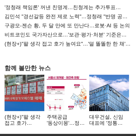
'정청래 책임론' 꺼낸 친명계…친청계는 추가투표
때리기
김민석 "경선갈등 완전 제로 노력"…정청래 "반명 공세
사과부터"
구광모-젠슨 황, 두 달 만에 또 만난다…로봇·AI 등 논의
비트코인도 국가자산으로…'보관·평가·처분' 기준은
숙제
(현장+)"팔 생각 접고 호가 높여요"…'덜 똘똘한 한 채'
20억 키맞추기
함께 볼만한 뉴스
(현장+)"팔 생각
주택공급
대우건설, 신임
접고 호가
'동상이몽'…정부
대표에 '정통
높여요"…'덜
·서울시 협력
대우맨' 이강석
똘똘한 한 채'
없으면 '공수표'
부사장 내정