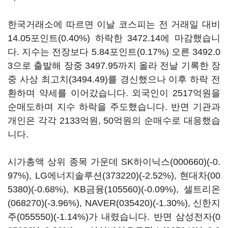
한국거래소에 따르면 이날 코스피는 전 거래일 대비
14.05포인트(0.40%) 하락한 3472.14에 마감했습니
다. 지수는 전장보다 5.84포인트(0.17%) 오른 3492.0
3으로 출발해 장중 3497.95까지 올라 전날 기록한 장
중 사상 최고치(3494.49)를 경신했으나 이후 하락 전
환하며 약세를 이어갔습니다. 외국인이 2517억원을
순매도하며 지수 하락을 주도했습니다. 반면 기관과
개인은 각각 2133억원, 50억원의 순매수로 대응했습
니다.
시가총액 상위 종목 가운데
SK하이닉스(000660)
(-0.
97%),
LG에너지솔루션(373220)
(-2.52%),
현대차(00
5380)
(-0.68%),
KB금융(105560)
(-0.09%),
셀트리온
(068270)
(-3.96%),
NAVER(035420)
(-1.30%),
신한지
주(055550)
(-1.14%)가 내렸습니다. 반면
삼성전자(0