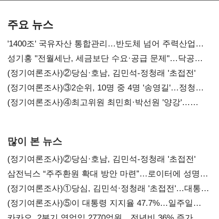
본궤도
차별화가 관건
주요 뉴스
'1400조' 국유자산 통합관리…반도체 넘어 주력산업
구조혁신
성기홍 "전월세난, 세금보단 수요·공급 문제"…닥공
시사
(정기여론조사)②당심·호남, 김민석-정청래 '초접전'
(정기여론조사)③2순위, 10명 중 4명 '송영길'…정청래
'한 자릿수'
(정기여론조사)④최고위원 최민희·박선원 '양강'…
서미화·이성윤·임미애 뒤이어
많이 본 뉴스
(정기여론조사)②당심·호남, 김민석-정청래 '초접전'
삼전닉스 “주주환원 확대 방안 마련”…로이터에 성명
보내
(정기여론조사)①당심, 김민석·정청래 '초접전'…대통령
지지도 '50% 아래로'(종합)
(정기여론조사)⑤이 대통령 지지율 47.7%…일주일
만에 다시 40%대
카카오, 2분기 영업익 2770억원…전년비 36% 증가