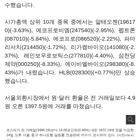
수했습니다.
시가총액 상위 10개 종목 중에서는
알테오젠(19617
0)
(-3.63%),
에코프로비엠(247540)
(-2.95%),
펩트론
(087010)
(-5.84%),
에코프로(086520)
(-2.22%),
파마
리서치(214450)
(-1.72%),
리가켐바이오(141080)
(-2.
37%),
레인보우로보틱스(277810)
(-4.40%),
삼천당
제약(000250)
(-8.33%),
에이비엘바이오(298380)
(-8.
43%)가 내렸습니다.
HLB(028300)
(+0.77%)만 상승
했습니다.
서울외환시장에서 원·달러 환율은 전 거래일보다 4.9
원 오른 1397.5원에 거래를 마쳤습니다.
코스피가 전 거래일(3486.19)보다 14.05포인트(0.40%) 내린 3472.14에 장을 마감한
24일 오후 서울 중구 하나은행 딜링룸 전광판에 지수가 표시되어 있다. (사진=뉴시