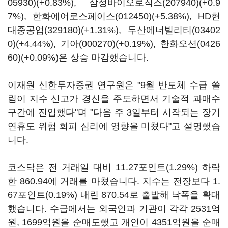
05930)
(+0.83%),
삼성바이오로직스(207940)
(+0.9
7%),
한화에어로스페이스(012450)
(+5.38%),
HD현
대중공업(329180)
(+1.31%),
두산에너빌리티(03402
0)
(+4.44%),
기아(000270)
(+0.19%),
한화오션(0426
60)
(+0.09%)은 상승 마감했습니다.
이재원 신한투자증권 연구원은 "9월 반도체 수급 쏠
림이 지수 신고가 경신을 주도하면서 기술적 과매수
구간에 진입했다"며 "다음 주 3일부터 시작되는 장기
연휴도 위험 회피 심리에 영향을 미쳤다"고 설명했습
니다.
코스닥은 전 거래일 대비 11.27포인트(1.29%) 하락
한 860.94에 거래를 마쳤습니다. 지수는 전장보다 1.
67포인트(0.19%) 내린 870.54로 출발해 낙폭을 확대
했습니다. 수급에서는 외국인과 기관이 각각 2531억
원, 1699억원을 순매도했고 개인이 4351억원을 순매