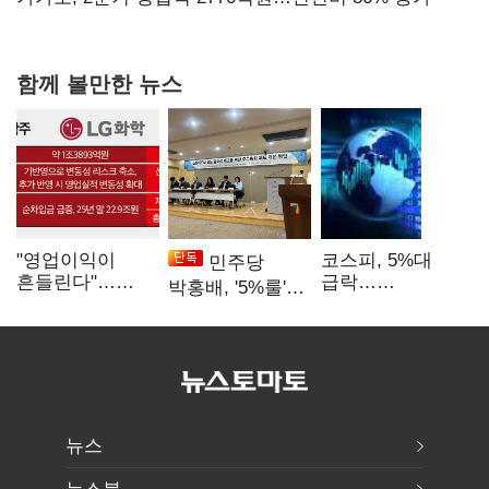
함께 볼만한 뉴스
"영업이익이
코스피, 5%대
민주당
흔들린다"…
급락…
박홍배, '5%룰'
화학주, IFRS
매도사이드카
공동보유 기준
18에 취약
발동
법제화 추진
뉴스