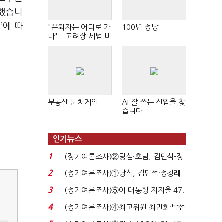
 했습니
’에 따
"은퇴자는 어디로 가
100년 정당
나"…고려장 세법 비
판 확산
부동산 눈치게임
AI 잘 쓰는 신입을 찾
습니다
인기뉴스
1
(정기여론조사)②당심·호남, 김민석-정
청래 '초접전'...
2
(정기여론조사)①당심, 김민석·정청래
'초접전'…대통령 ...
3
(정기여론조사)⑤이 대통령 지지율 47.
7%…일주일 만에 ...
4
(정기여론조사)④최고위원 최민희·박선
원 '양강'…서미...