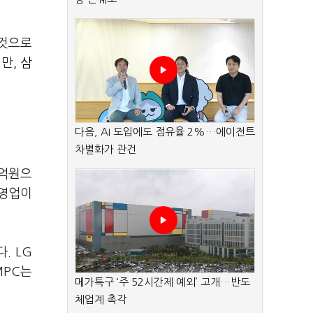
 것으로
지만,
삼
다음, AI 도입에도 점유율 2%…에이전트
차별화가 관건
0억원으
 영업이
. LG
MPC는
메가특구 ‘주 52시간제 예외’ 고개…반도
체업계 촉각