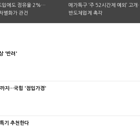
 도입에도 점유율 2%…
메가특구 ‘주 52시간제 예외’ 고개
차별화가 관건
반도체업계 촉각
 '반려'
'까지…국힘 '점입가경'
·특기 추천한다