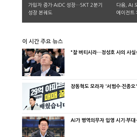
가입자 증가·AIDC 성장…SKT 2분기
다음, AI
성장 본궤도
에이전트 
이 시간 주요 뉴스
"잘 버티시라…정성호 사의 사실상
장동혁도 모라자 '서범수·진종오
AI가 병역의무자 입영 시기·부대