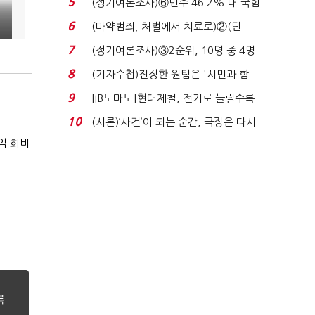
5
(정기여론조사)⑥민주 46.2% 대 국힘
31.0%…오차범위 밖 ...
6
(마약범죄, 처벌에서 치료로)②(단
독)"마약은 전염병…여성...
7
(정기여론조사)③2순위, 10명 중 4명
'송영길'…정청래 '한 ...
8
(기자수첩)진정한 원팀은 '시민과 함
께'일 때 완성...
9
[IB토마토]현대제철, 전기로 늘릴수록
전기료 부담…저...
10
(시론)‘사건’이 되는 순간, 극장은 다시
살아난다...
익 희비