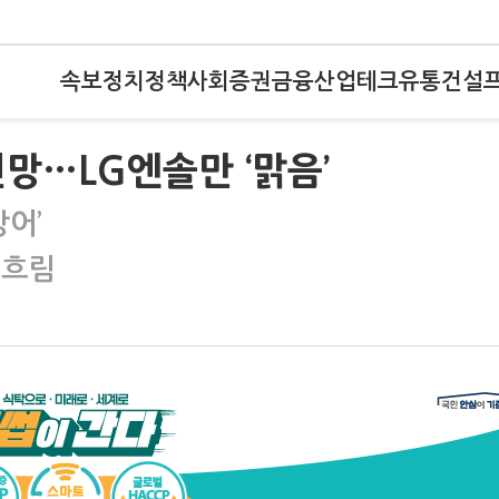
속보
정치
정책
사회
증권
금융
산업
테크
유통
건설
망…LG엔솔만 ‘맑음’
방어’
 흐림