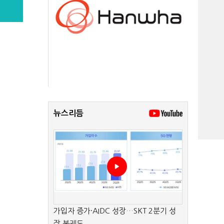
뉴스리듬
가입자 증가·AIDC 성장…SKT 2분기 성
장 본궤도