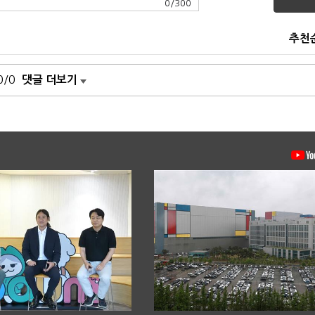
0
/
300
추천
0/0
댓글 더보기