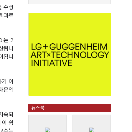
를 수령
 효과로
I는 2
예상됩니
풀이됩니
화가 이
 때문입
뉴스북
 지속되
입이 쉽
 교수는