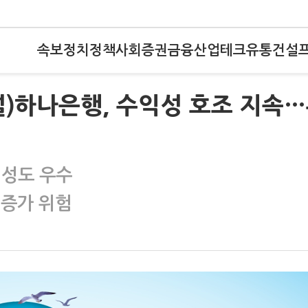
속보
정치
정책
사회
증권
금융
산업
테크
유통
건설
널)하나은행, 수익성 호조 지속
전성도 우수
 증가 위험