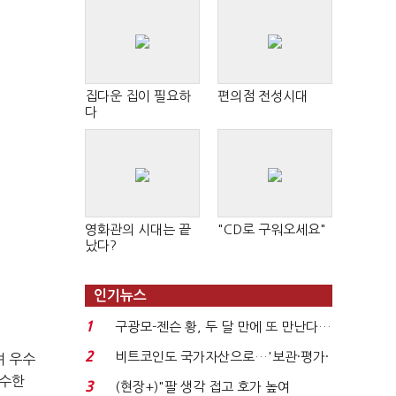
집다운 집이 필요하
편의점 전성시대
다
영화관의 시대는 끝
"CD로 구워오세요"
났다?
인기뉴스
1
구광모-젠슨 황, 두 달 만에 또 만난다…
로봇·AI 등 논...
2
비트코인도 국가자산으로…'보관·평가·
며 우수
처분' 기준은 ...
우수한
3
(현장+)"팔 생각 접고 호가 높여