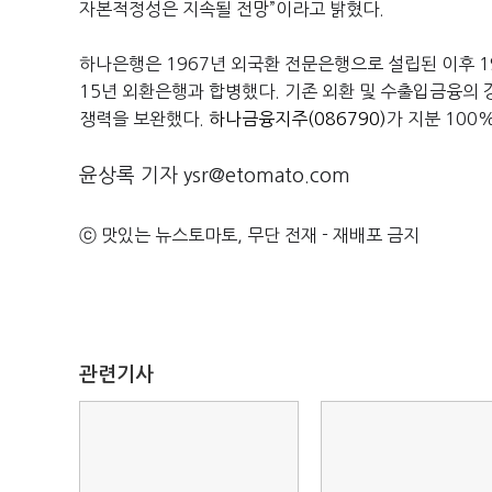
자본적정성은 지속될 전망
”
이라고 밝혔다
.
하나은행은 1967년 외국환 전문은행으로 설립된 이후 1
15년 외환은행과 합병했
다. 기존 외환 및 수출입금융의 강
쟁력을 보완했다.
하나금융지주(086790)
가 지분 100
윤상록 기자 ysr@etomato.com
ⓒ 맛있는 뉴스토마토, 무단 전재 - 재배포 금지
관련기사