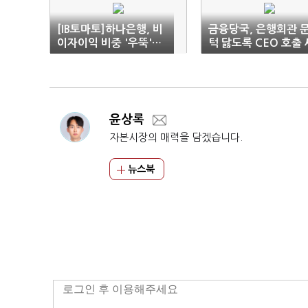
[IB토마토]하나은행, 비
금융당국, 은행회관 
이자이익 비중 '우뚝'…
턱 닳도록 CEO 호출 
퇴직연금 '한몫'
례
윤상록
자본시장의 매력을 담겠습니다.
뉴스북