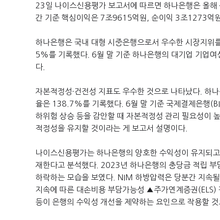
23
일 나이스신용평가 보고서에 따르면 하나은행은 올해
간 기준 핵심이익은
7
조
9615
억원
,
순이익
3
조
1273
억
하나은행은 국내 대형 시중은행으로서 우수한 시장지위를 보
5%를 기록했다. 6월 말 기준 하나은행의 대기업 기업여
다.
자본적정성·건전성 지표도 우수한 것으로 나타났다
. 하
율은
138.7%
를 기록했다
. 6
월 말 기준 국제결제은행(B
하위험 상승 등을 감안할 때 자본적정성 관리 필요성이 
적정성을 유지할 것이라는 게 보고서 설명이다
.
나이스신용평가는 하나은행의 양호한 수익성이 유지되고
재한다고 분석했다
. 2023
년 하나은행의 충당금 적립 부
하락하는 모습을 보였다
.
NIM
하방압력은 당분간 지속될
지속에 따른 대손비용 부담가능성 ▲주가연계증권(
ELS)
등이 은행의 수익성 개선을 제약하는 요인으로 작용할 