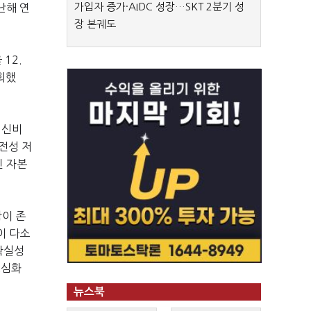
가입자 증가·AIDC 성장…SKT 2분기 성
난해 연
장 본궤도
12.
회했
여신비
전성 저
인 자본
이 존
이 다소
확실성
쟁심화
뉴스북