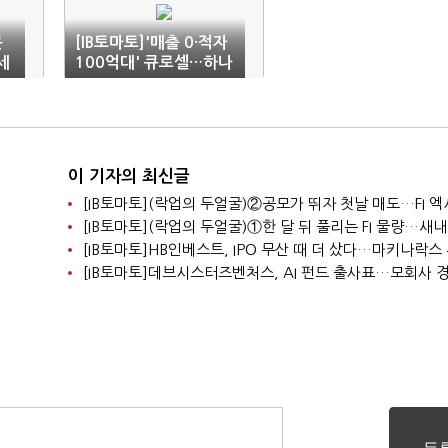
문
[IB토마토]'매출 0·적자
세
100억대' 큐로셀…하나
벤처스는 100억 베팅
이 기자의 최신글