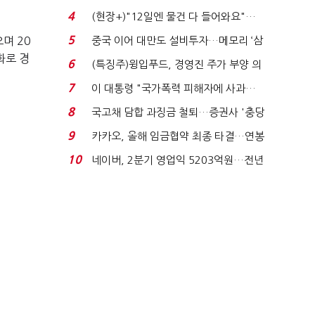
요"…'덜 똘똘한 한 채' 20...
4
(현장+)"12일엔 물건 다 들어와요"…
빈 매대 채우며 문 연 ...
5
며 20
중국 이어 대만도 설비투자…메모리 ‘삼
화로 경
국전쟁’
6
(특징주)윙입푸드, 경영진 주가 부양 의
지에 상한가...
7
이 대통령 "국가폭력 피해자에 사과…
적극적 조사로 진...
8
국고채 담합 과징금 철퇴…증권사 '충당
금 폭탄' 우려...
9
카카오, 올해 임금협약 최종 타결…연봉
6.3% 인상·격려...
10
네이버, 2분기 영업익 5203억원…전년
비 0.2% 감소...