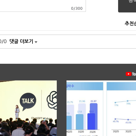
0
/
300
추천
0/0
댓글 더보기