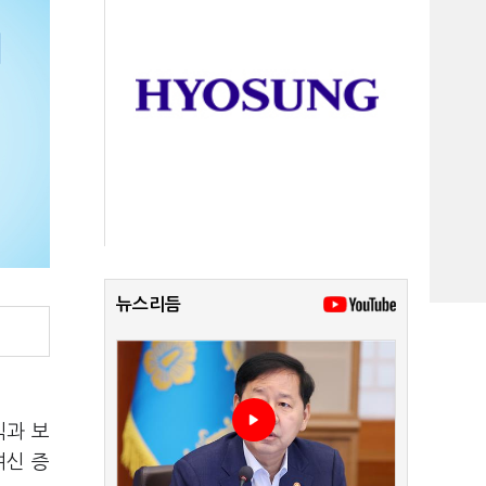
뉴스리듬
익과 보
여신 증