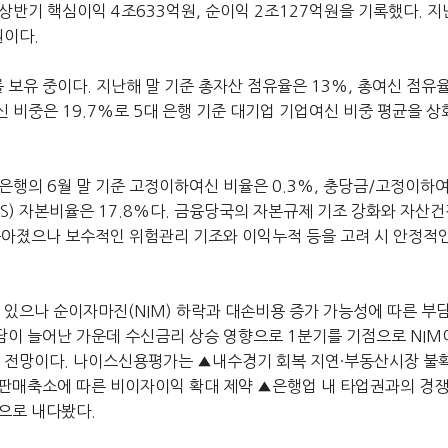
 상반기 핵심이익
4
조
633
억원
,
순이익
2
조
127
억원을 기록했다
.
지
원이다
.
유 중이다. 지난해 말 기준 총자산 점유율은 13%, 총여신 점유율 
신 비중은 19.7%로 5대 은행 기준 대기업 기업여신 비중 평균을 상
나은행의 6
월 말 기준 고정이하여신 비율은
0.3%,
충당금
/
고정이하
IS) 자본비율은
17.8%
다
.
금융당국의 자본규제 기조 강화와 자산건
높아졌으나 보수적인 위험관리 기조와 이익누적 등을 고려 시 안정적
 있으나 순이자마진
(NIM)
하락과 대손비용 증가 가능성에 따른 부담
담이 늘어난 가운데 수신금리 상승 영향으로
1
분기를 기점으로
NIM
 전망이다. 나이스신용평가는 ▲내수경기 회복 지연·부동산시장 불
판매축소에 따른 비이자이익 확대 제약 ▲은행업 내 타업권과의 경
것으로 내다봤다
.