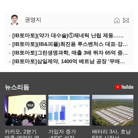
권영지
[IB토마토](약가 대수술)①제네릭 난립 제동…중소 제약사 수익성 비상
[IB토마토](IB&피플)최진용 루스벤처스 대표·강승순 이사
[IB토마토]그린생명과학, 매출 3배 뛰자 65억 증설…상위 2곳 의존도 82%
[IB토마토]삼일제약, 1400억 베트남 공장 '무매출'…한계기업 편입 위기
뉴스리듬
카카오, 2분기
가입자 증가
배터리 3사, 호남
매출·영업익 역대
·AIDC 성장…
ESS 시장서