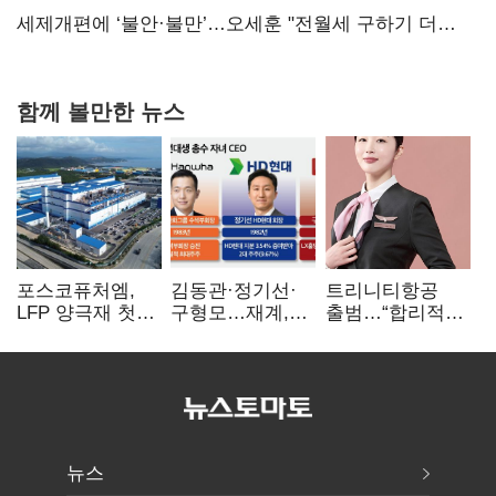
보내
세제개편에 ‘불안·불만’…오세훈 "전월세 구하기 더
힘들어질 것"
함께 볼만한 뉴스
포스코퓨처엠,
김동관·정기선·
트리니티항공
LFP 양극재 첫
구형모…재계,
출범…“합리적
대규모 공급…
1980년대생
가격·기대 이상
ESS 시장 공략
전성시대
서비스로 승부”
뉴스