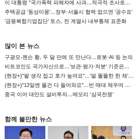
총선 지휘 못해"
이 대통령 "국가폭력 피해자에 사과…적극적 조사로
진실 밝혀야"
주택공급 '동상이몽'…정부·서울시 협력 없으면 '공수표'
'금융복합기업집단' 토스, 전 계열사 내부통제 표준화
많이 본 뉴스
구광모-젠슨 황, 두 달 만에 또 만난다…로봇·AI 등 논의
비트코인도 국가자산으로…'보관·평가·처분' 기준은
숙제
(현장+)"팔 생각 접고 호가 높여요"…'덜 똘똘한 한 채'
20억 키맞추기
(현장+)"12일엔 물건 다 들어와요"…빈 매대 채우며 문
연 홈플러스
중국 이어 대만도 설비투자…메모리 ‘삼국전쟁’
함께 볼만한 뉴스