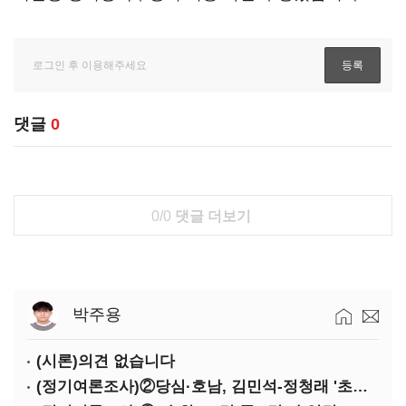
댓글
0
0/0
댓글 더보기
박주용
(시론)의견 없습니다
(정기여론조사)②당심·호남, 김민석-정청래 '초접전'