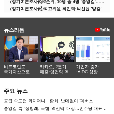
(정기여론조사)③2순위, 10명 중 4명 '송영길'…정청래 '한 자릿수'
(정기여론조사)④최고위원 최민희·박선원 '양강'…서미화·이성윤·임미애 뒤이어
뉴스리듬
비트코인도
카카오, 2분기
가입자 증가
국가자산으로…'
매출·영업익 역대
·AIDC 성장…
보관·평가·처분'
최대…에이전트
SKT 2분기 성장
기준은 숙제
AI 수익화 관건
본궤도
주요 뉴스
공급 속도전 외치더니…황희, 난데없이 '폐버스
리모델링' 제안
송영길 측 "정청래, 국힘 '역선택' 대상…민주당 대표로