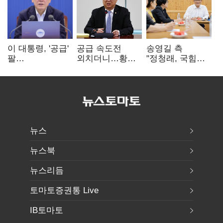
이 대통령, '공급'
공급 속도전
송영길 측
팔
외치더니…황희,
"정청래, 국힘
걷어붙였는데…
난데없이 '폐버스
'역선택' 대상…
여 내부선
리모델링' 제안
민주당 대표로
'부동산
총선 지휘 못해"
망언'(종합)
뉴스
뉴스북
뉴스리듬
토마토증권통 Live
IB토마토