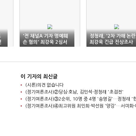
트
'전 채널A 기자 명예훼
정청래, '2차 가해 논란
선
손 혐의' 최강욱 2심서
최강욱 긴급 진상조사
벌금 1000만원
지시
이 기자의 최신글
(시론)의견 없습니다
(정기여론조사)②당심·호남, 김민석-정청래 '초접전'