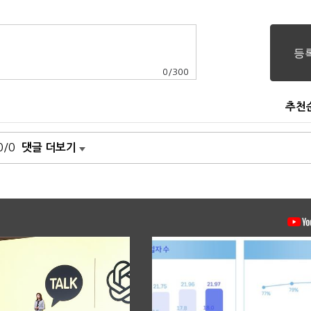
0
/
300
추천
0/0
댓글 더보기