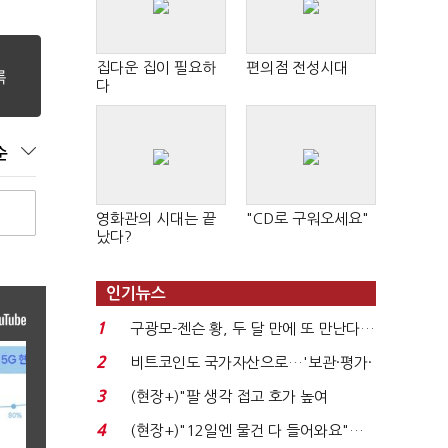
집다운 집이 필요하
편의점 전성시대
다
순
영화관의 시대는 끝
"CD로 구워오세요"
났다?
인기뉴스
1
구광모-젠슨 황, 두 달 만에 또 만난다…
로봇·AI 등 논...
2
비트코인도 국가자산으로…'보관·평가·
처분' 기준은 ...
3
(현장+)"팔 생각 접고 호가 높여
요"…'덜 똘똘한 한 채' 20...
4
(현장+)"12일엔 물건 다 들어와요"…