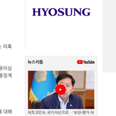
는 의혹
뉴스리듬
 윤리심
"중징계
에 대해
비트코인도 국가자산으로…'보관·평가·처