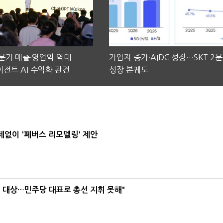
2분기 매출·영업익 역대
가입자 증가·AIDC 성장…SKT 2
전트 AI 수익화 관건
성장 본궤도
데없이 '폐버스 리모델링' 제안
택' 대상…민주당 대표로 총선 지휘 못해"