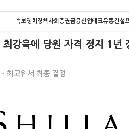
속보
정치
정책
사회
증권
금융
산업
테크
유통
건설
해' 최강욱에 당원 자격 정지 1년 
… 최고위서 최종 결정