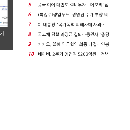
빈 매대 채우며 문 연 ...
5
중국 이어 대만도 설비투자…메모리 ‘삼
국전쟁’
6
(특징주)윙입푸드, 경영진 주가 부양 의
지에 상한가...
7
이 대통령 "국가폭력 피해자에 사과…
적극적 조사로 진...
분기
8
국고채 담합 과징금 철퇴…증권사 '충당
금 폭탄' 우려...
9
카카오, 올해 임금협약 최종 타결…연봉
6.3% 인상·격려...
10
네이버, 2분기 영업익 5203억원…전년
비 0.2% 감소...