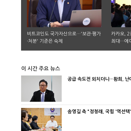
비트코인도 국가자산으로…'보관·평가
카카오, 
·처분' 기준은 숙제
최대…에이
이 시간 주요 뉴스
공급 속도전 외치더니…황희, 난
송영길 측 "정청래, 국힘 '역선