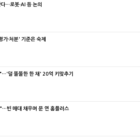
난다…로봇·AI 등 논의
가·처분' 기준은 숙제
"…'덜 똘똘한 한 채' 20억 키맞추기
요"…빈 매대 채우며 문 연 홈플러스