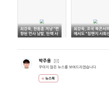
최강욱, 한동훈 겨냥 "편
최강욱, 조국 북콘서
향된 언사 남발, 탄핵 사
에서도 "침팬지 사회
유"
암컷 1등 못 올라"
박주용
꾸미지 않은 뉴스를 보여드리겠습니다.
뉴스북