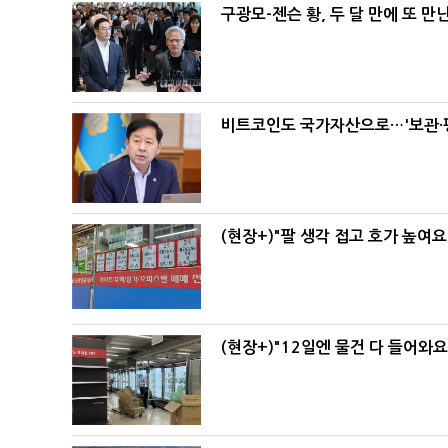
구광모-젠슨 황, 두 달 만에 또 만
비트코인도 국가자산으로…'보관·평
(현장+)"팔 생각 접고 호가 높여요
(현장+)"12일엔 물건 다 들어와