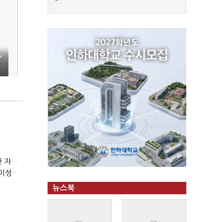
'
(정기여론조사)③2순위, 10명 중 4명 '송영길'…정청래 '한 자릿수'
(정기여론조사)④최고위원 최민희·박선원 '양강'…서미화·이성윤·임미애 뒤이어
뉴스북