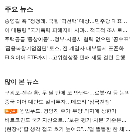
주요 뉴스
송영길 측 "정청래, 국힘 '역선택' 대상…민주당 대표로
총선 지휘 못해"
이 대통령 "국가폭력 피해자에 사과…적극적 조사로
진실 밝혀야"
주택공급 '동상이몽'…정부·서울시 협력 없으면 '공수표'
'금융복합기업집단' 토스, 전 계열사 내부통제 표준화
ELS 이어 ETF까지…고위험상품 판매 제동 걸린 은행
많이 본 뉴스
구광모-젠슨 황, 두 달 만에 또 만난다…로봇·AI 등 논의
중국 이어 대만도 설비투자…메모리 ‘삼국전쟁’
윙입푸드, 경영진 주가 부양 의지에 상한가
비트코인도 국가자산으로…'보관·평가·처분' 기준은
숙제
(현장+)"팔 생각 접고 호가 높여요"…'덜 똘똘한 한 채'