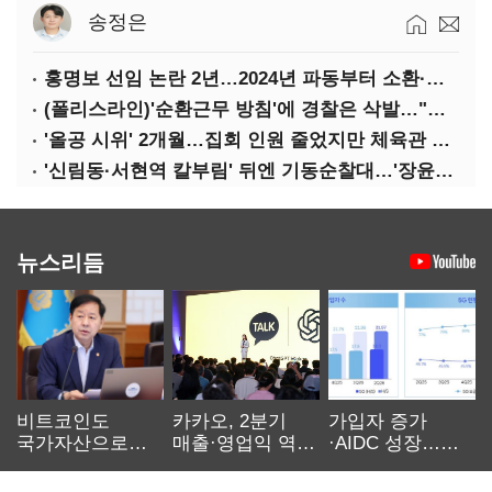
송정은
홍명보 선임 논란 2년…2024년 파동부터 소환·압색까지
(폴리스라인)'순환근무 방침'에 경찰은 삭발…"베테랑·수사력 보강 먼저"
'올공 시위' 2개월…집회 인원 줄었지만 체육관 봉쇄 계속
'신림동·서현역 칼부림' 뒤엔 기동순찰대…'장윤기 은폐·조작' 후엔 내부비리수사대
뉴스리듬
비트코인도
카카오, 2분기
가입자 증가
국가자산으로…'
매출·영업익 역대
·AIDC 성장…
보관·평가·처분'
최대…에이전트
SKT 2분기 성장
기준은 숙제
AI 수익화 관건
본궤도