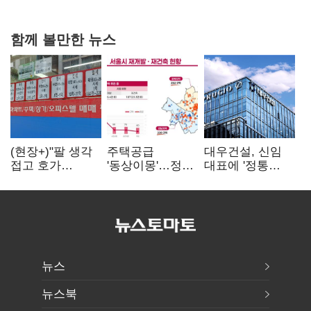
20억 키맞추기
함께 볼만한 뉴스
(현장+)"팔 생각
주택공급
대우건설, 신임
접고 호가
'동상이몽'…정부
대표에 '정통
높여요"…'덜
·서울시 협력
대우맨' 이강석
똘똘한 한 채'
없으면 '공수표'
부사장 내정
20억 키맞추기
뉴스
뉴스북