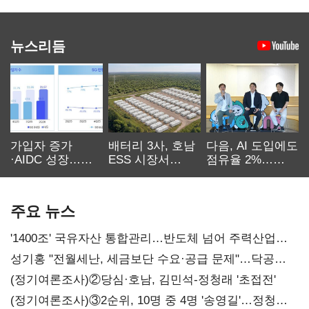
뉴스리듬
가입자 증가
배터리 3사, 호남
다음, AI 도입에도
·AIDC 성장…
ESS 시장서
점유율 2%…
SKT 2분기 성장
‘격돌’
에이전트
본궤도
차별화가 관건
주요 뉴스
'1400조' 국유자산 통합관리…반도체 넘어 주력산업
구조혁신
성기홍 "전월세난, 세금보단 수요·공급 문제"…닥공
시사
(정기여론조사)②당심·호남, 김민석-정청래 '초접전'
(정기여론조사)③2순위, 10명 중 4명 '송영길'…정청래