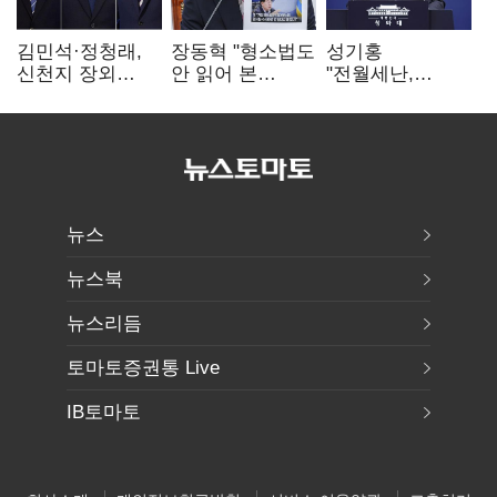
김민석·정청래,
장동혁 "형소법도
성기홍
신천지 장외
안 읽어 본
"전월세난,
설전…송영길
대통령…빛의
세금보단 수요·
"호남 계몽 규탄"
속도로 무너질
공급 문제"…닥공
것"
시사
뉴스
뉴스북
뉴스리듬
토마토증권통 Live
IB토마토