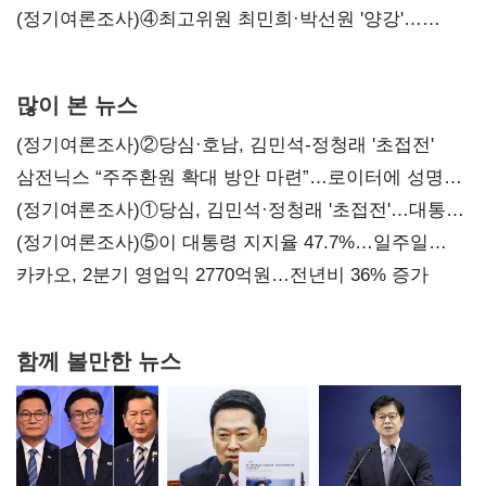
'한 자릿수'
(정기여론조사)④최고위원 최민희·박선원 '양강'…
서미화·이성윤·임미애 뒤이어
많이 본 뉴스
(정기여론조사)②당심·호남, 김민석-정청래 '초접전'
삼전닉스 “주주환원 확대 방안 마련”…로이터에 성명
보내
(정기여론조사)①당심, 김민석·정청래 '초접전'…대통령
지지도 '50% 아래로'(종합)
(정기여론조사)⑤이 대통령 지지율 47.7%…일주일
만에 다시 40%대
카카오, 2분기 영업익 2770억원…전년비 36% 증가
함께 볼만한 뉴스