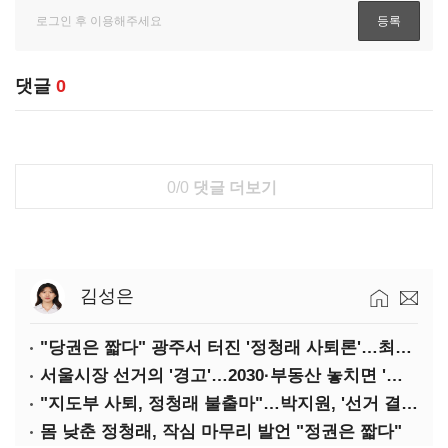
댓글
0
0/0
댓글 더보기
김성은
"당권은 짧다" 광주서 터진 '정청래 사퇴론'…최고위 '아수라장'
서울시장 선거의 '경고'…2030·부동산 놓치면 '총선도 대선도' 패배
"지도부 사퇴, 정청래 불출마"…박지원, '선거 결과 책임' 강조
몸 낮춘 정청래, 작심 마무리 발언 "정권은 짧다"