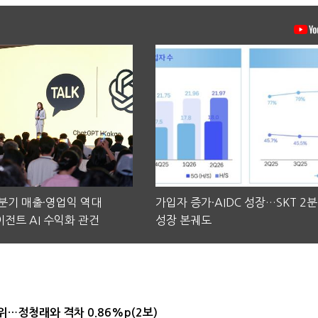
2분기 매출·영업익 역대
가입자 증가·AIDC 성장…SKT 2
전트 AI 수익화 관건
성장 본궤도
1위…정청래와 격차 0.86%p(2보)