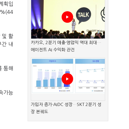
 계획입
%(44
 및 활
카카오, 2분기 매출·영업익 역대 최대…
구간 내
에이전트 AI 수익화 관건
를 통해
지속가능
가입자 증가·AIDC 성장…SKT 2분기 성
장 본궤도