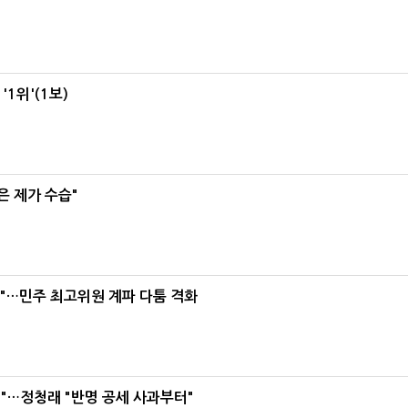
1위'(1보)
은 제가 수습"
라"…민주 최고위원 계파 다툼 격화
"…정청래 "반명 공세 사과부터"