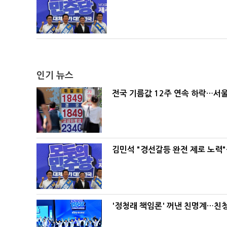
인기 뉴스
전국 기름값 12주 연속 하락…서울
김민석 "경선갈등 완전 제로 노력"
'정청래 책임론' 꺼낸 친명계…친