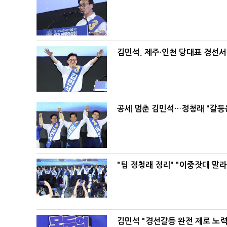
김민석, 제주·인천 당대표 경선서 '
공세 멈춘 김민석…정청래 "갈등
"팀 정청래 정리" "이중잣대 말
김민석 "경선갈등 완전 제로 노력