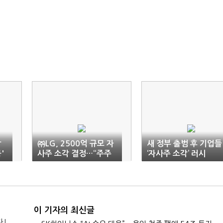
담
㈜LG, 2500억 규모 자
새 정부 출범 후 기업들
'
사주 소각 결정…“주주
‘자사주 소각’ 러시
가치 제고”
이 기자의 최신글
다!