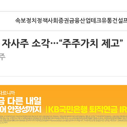
속보
정치
정책
사회
증권
금융
산업
테크
유통
건설
첫 자사주 소각…“주주가치 제고”
0주