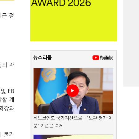
최근 정
뉴스리듬
등의 자
및 EB
각할 계
 확장과
비트코인도 국가자산으로…'보관·평가·처
분' 기준은 숙제
이 불가