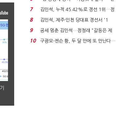
주 최고위원 계파 다...
7
김민석, 누적 45.42%로 경선 1위…정
청래와 격차 0.86%p(...
8
김민석, 제주·인천 당대표 경선서 '1
위'(1보)...
9
공세 멈춘 김민석…정청래 "갈등은 제
가 수습"
10
구광모-젠슨 황, 두 달 만에 또 만난다…
로봇·AI 등 논...
분기