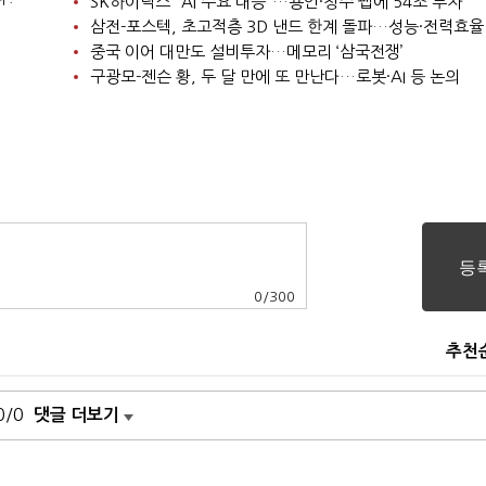
SK하이닉스 “AI 수요 대응”…용인·청주 팹에 54조 투자
삼전-포스텍, 초고적층 3D 낸드 한계 돌파…성능·전력효율
중국 이어 대만도 설비투자…메모리 ‘삼국전쟁’
구광모-젠슨 황, 두 달 만에 또 만난다…로봇·AI 등 논의
0
/
300
추천
0/0
댓글 더보기