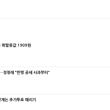
 휘발윳값 1909원
…정청래 "반명 공세 사과부터"
청계는 추가투표 때리기