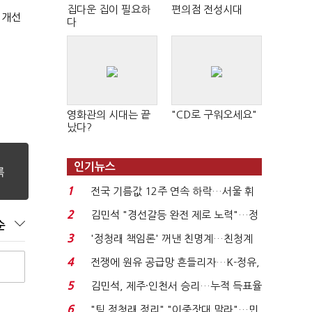
집다운 집이 필요하
편의점 전성시대
 개선
다
영화관의 시대는 끝
"CD로 구워오세요"
났다?
인기뉴스
1
전국 기름값 12주 연속 하락…서울 휘
발윳값 1909원...
2
김민석 "경선갈등 완전 제로 노력"…정
순
청래 "반명 공세 사...
3
'정청래 책임론' 꺼낸 친명계…친청계
는 추가투표 때리기...
4
전쟁에 원유 공급망 흔들리자…K-정유,
에너지안보 핵심...
5
김민석, 제주·인천서 승리…누적 득표율
'1위 탈환'(종합)...
6
"팀 정청래 정리" "이중잣대 말라"…민