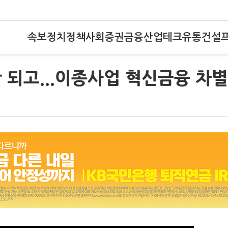
속보
정치
정책
사회
증권
금융
산업
테크
유통
건설
 되고...이종사업 혁신금융 차별