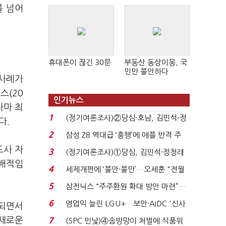
를 넘어
휴대폰이 끊긴 30분
부동산 동상이몽, 국
민만 불안하다
 사례가
스(20
인기뉴스
나마 최
1
(정기여론조사)②당심·호남, 김민석-정
다.
청래 '초접전'...
2
삼성 Z8 역대급 ‘흥행’에 애플 반격 주
목…9월 ‘폴...
드사 자
3
(정기여론조사)①당심, 김민석·정청래
지배적입
'초접전'…대통령 ...
4
세제개편에 ‘불안·불만’…오세훈 "전월
세 구하기 더 ...
5
삼전닉스 “주주환원 확대 방안 마련”…
로이터에 성명...
6
영업익 늘린 LGU+…보안·AIDC '신사
적되면서
업 드라이브'...
 새로운
7
(SPC 민낯)④솜방망이 처벌에 식품위