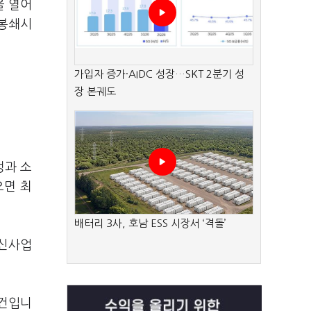
을 열어
 봉쇄시
가입자 증가·AIDC 성장…SKT 2분기 성
장 본궤도
성과 소
으면 최
배터리 3사, 호남 ESS 시장서 ‘격돌’
 신사업
8건입니