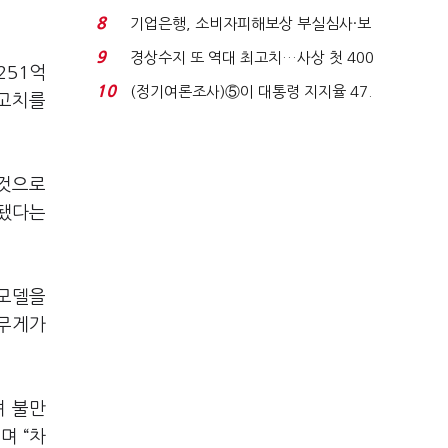
생법 위반 반복...
8
기업은행, 소비자피해보상 부실심사·보
이스피싱 공시 ...
9
경상수지 또 역대 최고치…사상 첫 400
251억
억달러에 '3% 성...
10
(정기여론조사)⑤이 대통령 지지율 47.
최고치를
7%…일주일 만에 ...
 것으로
체됐다는
 모델을
 무게가
며 불만
며 “차