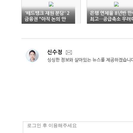
'배드뱅크 재원 분담' 2
은행 연체율 8년반 만
금융권 "아직 논의 안
최고…공급축소 우려
해"
선수요 몰린 탓
신수정
싱싱한 정보와 살아있는 뉴스를 제공하겠습니