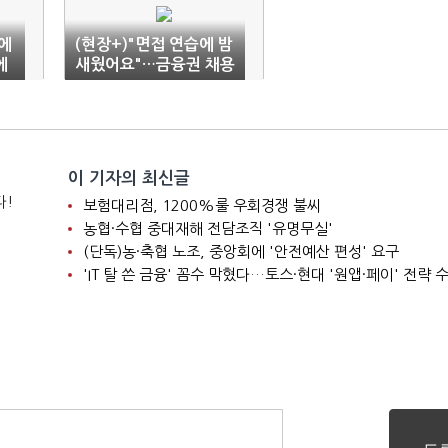
에
(현장+)"면접 연습에 밤
에
새웠어요"…금융권 채용
박람회 '후끈'
이 기자의 최신글
다!
보험대리점, 1200%룰 우회경쟁 불씨
농협·수협 중대재해 전담조직 '유명무실'
(단독)농·축협 노조, 중앙회에 '안전예산 편성' 요구