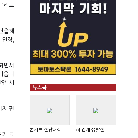
 '리브
 진출해
 연장,
정되면서
 나옵니
달앱 시
뉴스북
비자 편
콘서트 전당대회
AI 인재 쟁탈전
모가 크