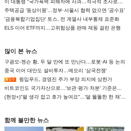
총선 지휘 못해"
이 대통령 "국가폭력 피해자에 사과…적극적 조사로
진실 밝혀야"
주택공급 '동상이몽'…정부·서울시 협력 없으면 '공수표'
'금융복합기업집단' 토스, 전 계열사 내부통제 표준화
ELS 이어 ETF까지…고위험상품 판매 제동 걸린 은행
많이 본 뉴스
구광모-젠슨 황, 두 달 만에 또 만난다…로봇·AI 등 논의
중국 이어 대만도 설비투자…메모리 ‘삼국전쟁’
윙입푸드, 경영진 주가 부양 의지에 상한가
비트코인도 국가자산으로…'보관·평가·처분' 기준은
숙제
(현장+)"팔 생각 접고 호가 높여요"…'덜 똘똘한 한 채'
20억 키맞추기
함께 볼만한 뉴스