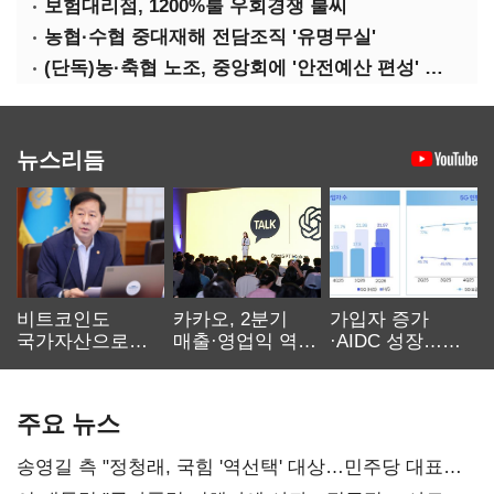
보험대리점, 1200%룰 우회경쟁 불씨
농협·수협 중대재해 전담조직 '유명무실'
(단독)농·축협 노조, 중앙회에 '안전예산 편성' 요구
뉴스리듬
비트코인도
카카오, 2분기
가입자 증가
국가자산으로…'
매출·영업익 역대
·AIDC 성장…
보관·평가·처분'
최대…에이전트
SKT 2분기 성장
기준은 숙제
AI 수익화 관건
본궤도
주요 뉴스
송영길 측 "정청래, 국힘 '역선택' 대상…민주당 대표로