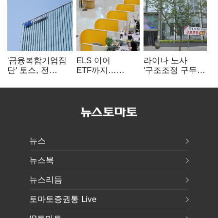
'금융복합기업집
ELS 이어
라이나 노사
단' 토스, 전
ETF까지…
'구조조정 구두
계열사 내부통제
고위험상품 판매
합의안' 도출
표준화
제동 걸린 은행
뉴스
뉴스북
뉴스리듬
토마토증권통 Live