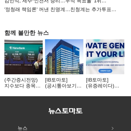
사과부터"
김민석, 제주·인천서 승리…누적 득표율 '1위
탈환'(종합)
'정청래 책임론' 꺼낸 친명계…친청계는 추가투표
때리기
함께 볼만한 뉴스
(주간증시전망)
[IB토마토]
[IB토마토]
지수보다 종목…
(공시톺아보기)
(유증레이다)
선별 장세
수주 공시, 왜
툴젠, 조달액
이어진다
바로 매출로
3분의 1 토막…
잡히지 않을까
특허소송
비용부터 챙긴다
뉴스