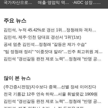
국가자산으로…'
매출·영업익 역대
·AIDC 성장…
보관·평가·처분'
최대…에이전트
SKT 2분기 성장
기준은 숙제
AI 수익화 관건
본궤도
주요 뉴스
김민석, 누적 45.42%로 경선 1위…정청래와 격차
0.86%p(2보)
김민석, 제주·인천 당대표 경선서 '1위'(1보)
공세 멈춘 김민석…정청래 "갈등은 제가 수습"
"팀 정청래 정리" "이중잣대 말라"…민주 최고위원 계파
다툼 격화
김민석 "경선갈등 완전 제로 노력"…정청래 "반명 공세
사과부터"
많이 본 뉴스
(주간증시전망)지수보다 종목…선별 장세 이어진다
전국 기름값 12주 연속 하락…서울 휘발윳값 1909원
김민석 "경선갈등 완전 제로 노력"…정청래 "반명 공세