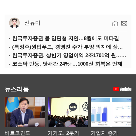
신유미
한국투자증권 올 임단협 지연…8월에도 미타결
(특징주)윙입푸드, 경영진 주가 부양 의지에 상한가
한국투자증권, 상반기 영업이익 2조1701억 원… 전년비 89.1%↑
코스닥 반등, 닷새간 24%↑…1000선 회복은 언제
뉴스리듬
비트코인도
카카오, 2분기
가입자 증가