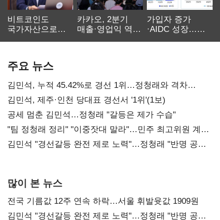
비트코인도
카카오, 2분기
가입자 증가
국가자산으로…'
매출·영업익 역대
·AIDC 성장…
보관·평가·처분'
최대…에이전트
SKT 2분기 성장
기준은 숙제
AI 수익화 관건
본궤도
주요 뉴스
김민석, 누적 45.42%로 경선 1위…정청래와 격차
0.86%p(2보)
김민석, 제주·인천 당대표 경선서 '1위'(1보)
공세 멈춘 김민석…정청래 "갈등은 제가 수습"
"팀 정청래 정리" "이중잣대 말라"…민주 최고위원 계파
다툼 격화
김민석 "경선갈등 완전 제로 노력"…정청래 "반명 공세
사과부터"
많이 본 뉴스
전국 기름값 12주 연속 하락…서울 휘발윳값 1909원
김민석 "경선갈등 완전 제로 노력"…정청래 "반명 공세