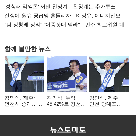
사과부터"
'정청래 책임론' 꺼낸 친명계…친청계는 추가투표
때리기
전쟁에 원유 공급망 흔들리자…K-정유, 에너지안보
핵심으로 재부상
"팀 정청래 정리" "이중잣대 말라"…민주 최고위원 계파
다툼 격화
함께 볼만한 뉴스
김민석, 제주·
김민석, 누적
김민석, 제주·
인천서 승리…
45.42%로 경선
인천 당대표
누적 득표율 '1위
1위…정청래와
경선서 '1위'(1보)
탈환'(종합)
격차
0.86%p(2보)