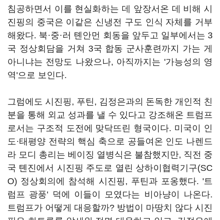
침공하면서 이를 현실화하는 데 앞장서온 데 비해 시
진핑의 중국은 이같은 신냉전 구도 인식 자체를 거부
해왔다. 북·중·러 톈안먼 회동을 앞두고 일부에서는 3
국 정상회담을 거쳐 3국 합동 군사훈련까지 가는 게
아니냐는 전망도 나왔으나, 아직까지는 '가능성의 영
역'으로 보인다.
그럼에도 시진핑, 푸틴, 김정은과의 돈독한 개인적 친
분을 통해 외교 성과를 낼 수 있다고 강조해온 트럼프
로서는 구조적 도전에 맞닥뜨린 형국이다. 미국이 인
도·태평양 전략의 핵심 축으로 공들여온 인도 나렌드
라 모디 총리는 베이징 열병식은 불참했지만, 직전 중
국 톈진에서 시진핑 주도로 열린 상하이협력기구(SC
O) 정상회의에 참석해 시진핑, 푸틴과 포옹했다. '트
럼프 광풍' 덕에 이들이 모였다는 비아냥이 나온다.
트럼프가 어떻게 대응할까? 방법이 마땅치 않다 시진