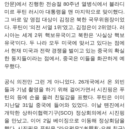
안문)에서 진행한 전승절 80주년 열병식에서 블라디
미르 푸틴 러시아 대통령을 맨 마지막으로 맞이했다.
그 바로 앞 영접 대상이 김정은 북한 국무위원장이었
다. 푸틴이 '의전 서열 1위'였고, 김정은이 2위였다. 러
시아는 세계 2위 핵보유국이고 북한은 '사실상 핵보
유국'이다. 두 나라 모두 미국에 맞서고 있다는 점에
서 현재 미국과 전략 경쟁을 벌이고 있는 중국의 확실
한 동지들이라는 점에서, 중국은 이들을 화끈하게 예
우했다.
공식 의전만 그런 게 아니었다. 26개국에서 온 외빈
들과 기념 촬영을 하기 위해 걸어가면서 시진핑은 푸
틴의 등에 손을 올려 친밀감을 표했다. 푸틴은 이미
지난달 31일 중국에 들어와 있었다. 이날 톈진에서
개막한 상하이협력기구(SCO) 정상회의에서 시진핑
을 만났고, 이어 2일 베이징으로 이동해 정상회담을
했다. 시진핑은 푸틴을 "라오펑유"(老朋友·오랜 친구)