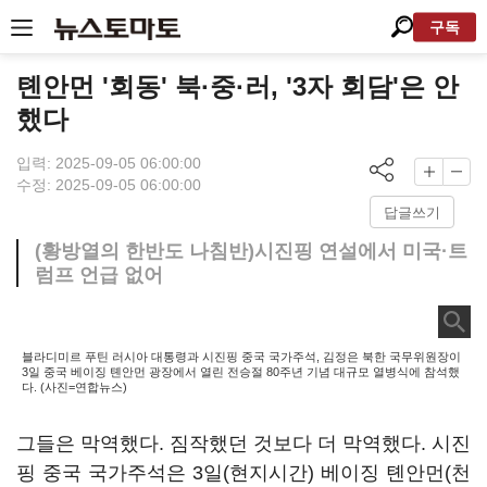
구독
톈안먼 '회동' 북·중·러, '3자 회담'은 안
했다
입력: 2025-09-05 06:00:00
수정: 2025-09-05 06:00:00
답글쓰기
(황방열의 한반도 나침반)시진핑 연설에서 미국·트
럼프 언급 없어
블라디미르 푸틴 러시아 대통령과 시진핑 중국 국가주석, 김정은 북한 국무위원장이
3일 중국 베이징 톈안먼 광장에서 열린 전승절 80주년 기념 대규모 열병식에 참석했
다. (사진=연합뉴스)
그들은 막역했다. 짐작했던 것보다 더 막역했다. 시진
핑 중국 국가주석은 3일(현지시간) 베이징 톈안먼(천