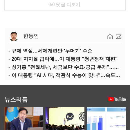
0/0
댓글 더보기
한동인
규제 역설…세제개편안 '누더기' 수순
20대 지지율 급락에…이 대통령 "청년정책 재편"
성기홍 "전월세난, 세금보단 수요·공급 문제"…닥공 시사
이 대통령 "AI 시대, 객관식 수능이 맞나"…속도전 '경계'
뉴스리듬