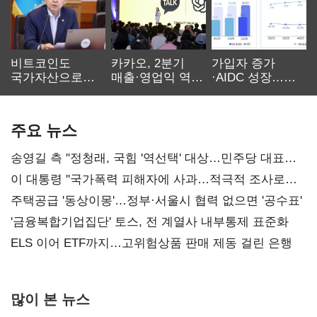
비트코인도
카카오, 2분기
가입자 증가
국가자산으로…'
매출·영업익 역대
·AIDC 성장…
보관·평가·처분'
최대…에이전트
SKT 2분기 성장
기준은 숙제
AI 수익화 관건
본궤도
주요 뉴스
송영길 측 "정청래, 국힘 '역선택' 대상…민주당 대표로
총선 지휘 못해"
이 대통령 "국가폭력 피해자에 사과…적극적 조사로
진실 밝혀야"
주택공급 '동상이몽'…정부·서울시 협력 없으면 '공수표'
'금융복합기업집단' 토스, 전 계열사 내부통제 표준화
ELS 이어 ETF까지…고위험상품 판매 제동 걸린 은행
많이 본 뉴스