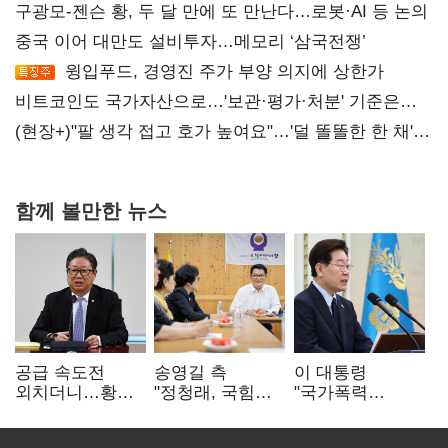
구광모-젠슨 황, 두 달 만에 또 만난다…로봇·AI 등 논의
중국 이어 대만도 설비투자…메모리 ‘삼국전쟁’
윙입푸드, 경영진 주가 부양 의지에 상한가
비트코인도 국가자산으로…'보관·평가·처분' 기준은
숙제
(현장+)"팔 생각 접고 호가 높여요"…'덜 똘똘한 한 채'
20억 키맞추기
함께 볼만한 뉴스
공급 속도전
송영길 측
이 대통령
외치더니…황희,
"정청래, 국힘
"국가폭력
난데없이 '폐버스
'역선택' 대상…
피해자에 사과…
리모델링' 제안
민주당 대표로
적극적 조사로