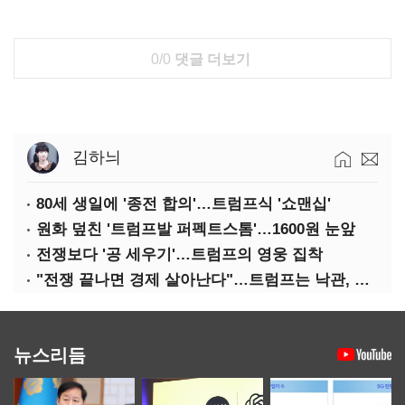
0/0
댓글 더보기
김하늬
80세 생일에 '종전 합의'…트럼프식 '쇼맨십'
원화 덮친 '트럼프발 퍼펙트스톰'…1600원 눈앞
전쟁보다 '공 세우기'…트럼프의 영웅 집착
"전쟁 끝나면 경제 살아난다"…트럼프는 낙관, 미국인은 싸늘
뉴스리듬