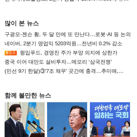
자사주 매입
많이 본 뉴스
구광모-젠슨 황, 두 달 만에 또 만난다…로봇·AI 등 논의
네이버, 2분기 영업익 5203억원…전년비 0.2% 감소
윙입푸드, 경영진 주가 부양 의지에 상한가
중국 이어 대만도 설비투자…메모리 ‘삼국전쟁’
(민선 9기 한달)③'7조 채무' 곳간에 충격…추미애,
20년만에 '비상재정' 선언 승부수
함께 볼만한 뉴스