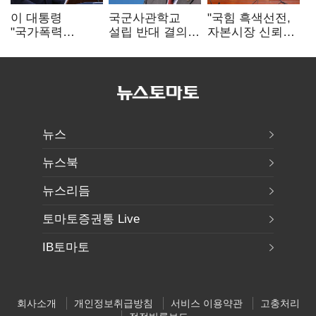
이 대통령
국군사관학교
"국힘 흑색선전,
"국가폭력
설립 반대 결의안
자본시장 신뢰
피해자에 사과…
발의…유용원
흔들어"…"김용범
적극적 조사로
"정치적 목적
경질하라"
진실 밝혀야"
추진 즉각 중단"
뉴스
뉴스북
뉴스리듬
토마토증권통 Live
IB토마토
회사소개
개인정보취급방침
서비스 이용약관
고충처리