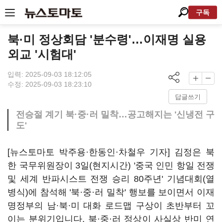
구독
북·미 정상회담 '분수령'…이재명 실용
외교 '시험대'
입력: 2025-09-03 18:12:05
수정: 2025-09-03 18:23:10
답글쓰기
전승절 계기 북·중·러 밀착…공고해지는 '신냉전 구
도'
[뉴스토마토 박주용·한동인·차철우 기자] 김정은 북
한 국무위원장이 3일(현지시간) '중국 인민 항일 전쟁
및 세계 반파시스트 전쟁 승리 80주년' 기념대회(열
병식)에 참석해 '북·중·러 밀착' 행보를 보이면서 이재
명정부의 남·북·미 대화 로드맵 구상이 초반부터 꼬
이는 분위기입니다. 북·중·러 정상이 사실상 반미 연