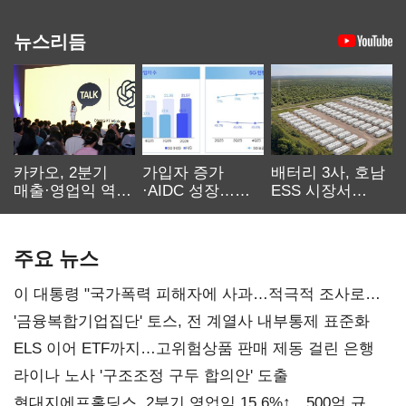
뉴스리듬
카카오, 2분기
가입자 증가
배터리 3사, 호남
매출·영업익 역대
·AIDC 성장…
ESS 시장서
최대…에이전트
SKT 2분기 성장
‘격돌’
AI 수익화 관건
본궤도
주요 뉴스
이 대통령 "국가폭력 피해자에 사과…적극적 조사로
진실 밝혀야"
'금융복합기업집단' 토스, 전 계열사 내부통제 표준화
ELS 이어 ETF까지…고위험상품 판매 제동 걸린 은행
라이나 노사 '구조조정 구두 합의안' 도출
현대지에프홀딩스, 2분기 영업익 15.6%↑…500억 규모