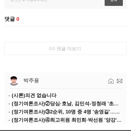
댓글
0
0/0
댓글 더보기
박주용
(시론)의견 없습니다
(정기여론조사)②당심·호남, 김민석-정청래 '초접전'
(정기여론조사)③2순위, 10명 중 4명 '송영길'…정청래 '한 자릿수'
(정기여론조사)④최고위원 최민희·박선원 '양강'…서미화·이성윤·임미애 뒤이어