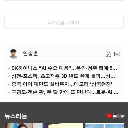
0/0
댓글 더보기
안정훈
SK하이닉스 “AI 수요 대응”…용인·청주 팹에 54조 투자
삼전-포스텍, 초고적층 3D 낸드 한계 돌파…성능·전력효율 개선
중국 이어 대만도 설비투자…메모리 ‘삼국전쟁’
구광모-젠슨 황, 두 달 만에 또 만난다…로봇·AI 등 논의
뉴스리듬