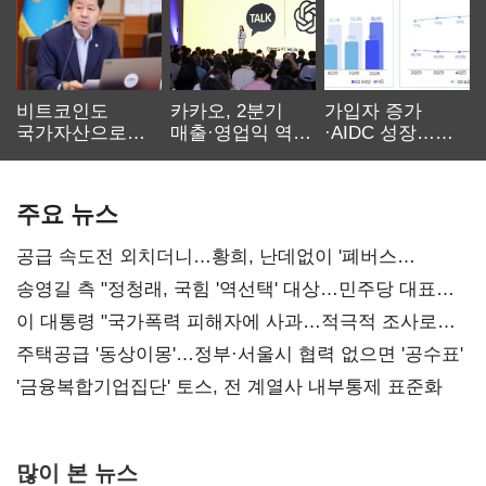
비트코인도
카카오, 2분기
가입자 증가
국가자산으로…'
매출·영업익 역대
·AIDC 성장…
보관·평가·처분'
최대…에이전트
SKT 2분기 성장
기준은 숙제
AI 수익화 관건
본궤도
주요 뉴스
공급 속도전 외치더니…황희, 난데없이 '폐버스
리모델링' 제안
송영길 측 "정청래, 국힘 '역선택' 대상…민주당 대표로
총선 지휘 못해"
이 대통령 "국가폭력 피해자에 사과…적극적 조사로
진실 밝혀야"
주택공급 '동상이몽'…정부·서울시 협력 없으면 '공수표'
'금융복합기업집단' 토스, 전 계열사 내부통제 표준화
많이 본 뉴스