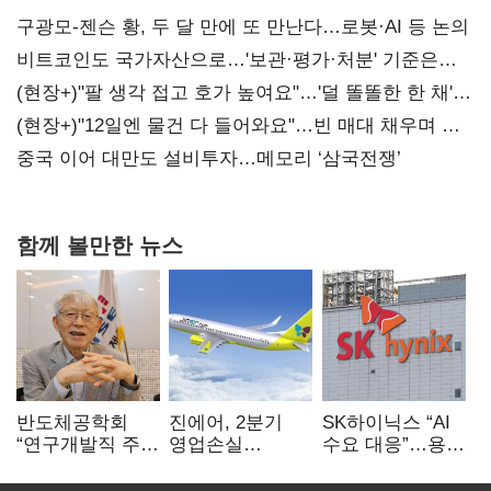
구광모-젠슨 황, 두 달 만에 또 만난다…로봇·AI 등 논의
비트코인도 국가자산으로…'보관·평가·처분' 기준은
숙제
(현장+)"팔 생각 접고 호가 높여요"…'덜 똘똘한 한 채'
20억 키맞추기
(현장+)"12일엔 물건 다 들어와요"…빈 매대 채우며 문
연 홈플러스
중국 이어 대만도 설비투자…메모리 ‘삼국전쟁’
함께 볼만한 뉴스
반도체공학회
진에어, 2분기
SK하이닉스 “AI
“연구개발직 주
영업손실
수요 대응”…용인
52시간제
731억…유가
·청주 팹에 54조
개선해야”
상승 여파
투자