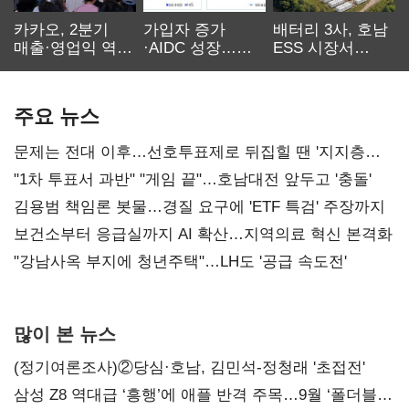
카카오, 2분기
가입자 증가
배터리 3사, 호남
매출·영업익 역대
·AIDC 성장…
ESS 시장서
최대…에이전트
SKT 2분기 성장
‘격돌’
AI 수익화 관건
본궤도
주요 뉴스
문제는 전대 이후…선호투표제로 뒤집힐 땐 '지지층
불복'
"1차 투표서 과반" "게임 끝"…호남대전 앞두고 '충돌'
김용범 책임론 봇물…경질 요구에 'ETF 특검' 주장까지
보건소부터 응급실까지 AI 확산…지역의료 혁신 본격화
"강남사옥 부지에 청년주택"…LH도 '공급 속도전'
많이 본 뉴스
(정기여론조사)②당심·호남, 김민석-정청래 '초접전'
삼성 Z8 역대급 ‘흥행’에 애플 반격 주목…9월 ‘폴더블