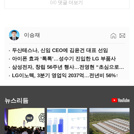
0/0
댓글 더보기
이승재
두산테스나, 신임 CEO에 김윤건 대표 선임
아이폰 효과 ‘톡톡’…성수기 진입한 LG 부품사
삼성전자, 창립 56주년 행사…전영현 “초심으로 경쟁력 회복해야”
LG이노텍, 3분기 영업익 2037억…전년비 56%↑
뉴스리듬