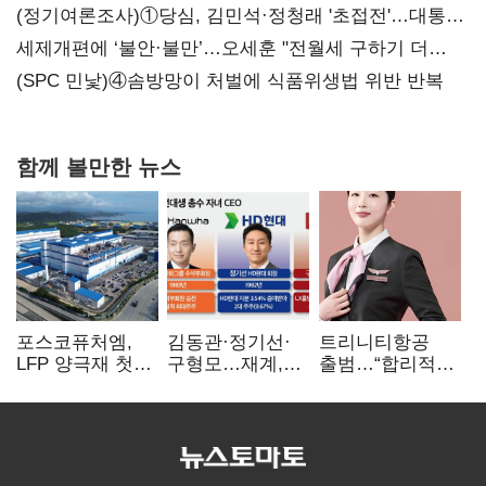
대전’
(정기여론조사)①당심, 김민석·정청래 '초접전'…대통령
지지도 '50% 아래로'(종합)
세제개편에 ‘불안·불만’…오세훈 "전월세 구하기 더
힘들어질 것"
(SPC 민낯)④솜방망이 처벌에 식품위생법 위반 반복
함께 볼만한 뉴스
포스코퓨처엠,
김동관·정기선·
트리니티항공
LFP 양극재 첫
구형모…재계,
출범…“합리적
대규모 공급…
1980년대생
가격·기대 이상
ESS 시장 공략
전성시대
서비스로 승부”