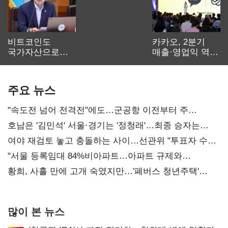
비트코인도
카카오, 2분기
국가자산으로…'
매출·영업익 역대
보관·평가·처분'
최대…에이전트
기준은 숙제
AI 수익화 관건
주요 뉴스
"속도전 넘어 전격전"에도…군공항 이전부터 주
52시간까지 '뇌관'
호남은 '김민석' 서울·경기는 '정청래'…최종 승자는
'안갯속'
여야 재검토 놓고 충돌하는 사이…선관위 "투표자 수
오차 당연"
"서울 등록임대 84%비아파트…아파트 규제와
달리해야"
황희, 사흘 만에 고개 숙였지만…'폐버스 청년주택'
후폭풍
많이 본 뉴스