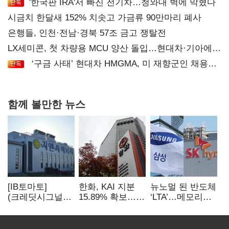
'한국판 IRA'서 빠진 전기차…청와대 벽에 막혔다
시금치 한달새 152% 치솟고 가금류 90만마리 폐사
은행들, 인천·전남·경북 57조 금고 쟁탈전
LX세미콘, 첫 차량용 MCU 양산 돌입…현대차·기아에
공급
‘구금 사태’ 현대차 HMGMA, 미 재향군인 채용
확대로 분위기 반전
함께 볼만한 뉴스
[IB토마토]
한화, KAI 지분
뉴노멀 된 반도체
(크레딧시그널)
15.89% 확보…
‘LTA’…메모리
지엔씨에너지, AI
기업결합심사
3사, 2030년까지
데이터센터 타고
신청 예정
54조 선불 계약
외형 확대