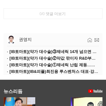
0/0
댓글 더보기
권영지
[IB토마토](약가 대수술)③제네릭 14개 넘으면 약값 '뚝'…등재전략 혼선
[IB토마토](약가 대수술)②약값 깎이자 R&D부터 축소…제약업계 비상경영 돌입
[IB토마토](약가 대수술)①제네릭 난립 제동…중소 제약사 수익성 비상
[IB토마토](IB&피플)최진용 루스벤처스 대표·강승순 이사
뉴스리듬