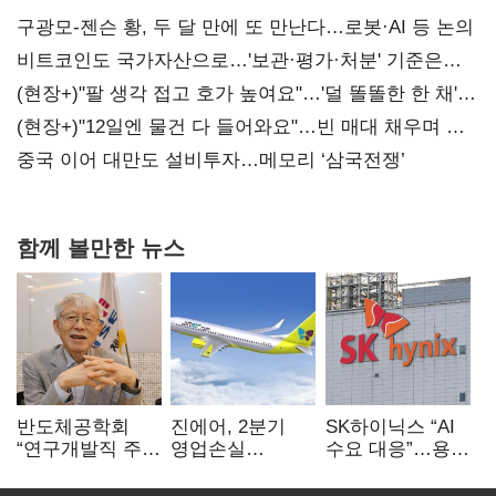
구광모-젠슨 황, 두 달 만에 또 만난다…로봇·AI 등 논의
비트코인도 국가자산으로…'보관·평가·처분' 기준은
숙제
(현장+)"팔 생각 접고 호가 높여요"…'덜 똘똘한 한 채'
20억 키맞추기
(현장+)"12일엔 물건 다 들어와요"…빈 매대 채우며 문
연 홈플러스
중국 이어 대만도 설비투자…메모리 ‘삼국전쟁’
함께 볼만한 뉴스
반도체공학회
진에어, 2분기
SK하이닉스 “AI
“연구개발직 주
영업손실
수요 대응”…용인
52시간제
731억…유가
·청주 팹에 54조
개선해야”
상승 여파
투자