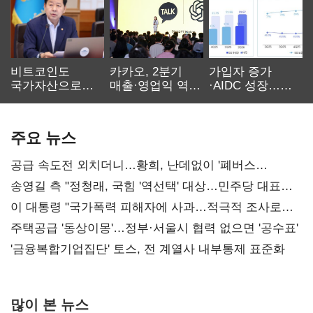
비트코인도
카카오, 2분기
가입자 증가
국가자산으로…'
매출·영업익 역대
·AIDC 성장…
보관·평가·처분'
최대…에이전트
SKT 2분기 성장
기준은 숙제
AI 수익화 관건
본궤도
주요 뉴스
공급 속도전 외치더니…황희, 난데없이 '폐버스
리모델링' 제안
송영길 측 "정청래, 국힘 '역선택' 대상…민주당 대표로
총선 지휘 못해"
이 대통령 "국가폭력 피해자에 사과…적극적 조사로
진실 밝혀야"
주택공급 '동상이몽'…정부·서울시 협력 없으면 '공수표'
'금융복합기업집단' 토스, 전 계열사 내부통제 표준화
많이 본 뉴스