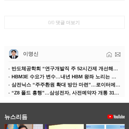
0/0
댓글 더보기
이명신
반도체공학회 “연구개발직 주 52시간제 개선해야”
HBM3E 수요가 변수…내년 HBM 왕좌 노리는 삼성
삼전닉스 “주주환원 확대 방안 마련”…로이터에 성명 보내
“Z8 폴드 흥행”…삼성전자, 사전예약자 개통 31일까지 연장
뉴스리듬