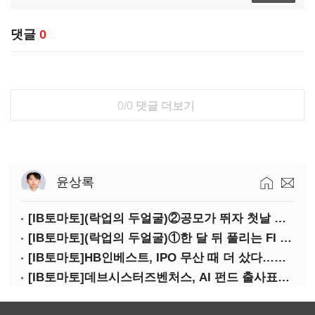
댓글
0
0/0
댓글 더보기
윤상록
[IB토마토](락업의 두얼굴)②공모가 뛰자 첫날 매도…FI 엑시트 전략 갈렸다
[IB토마토](락업의 두얼굴)①한 달 뒤 풀리는 FI 물량…새내기주 오버행 경계
[IB토마토]HB인베스트, IPO 무산 때 더 샀다…마키나락스 투자 2.7배 회수
[IB토마토]데브시스터즈벤처스, AI 펀드 출사표…모회사 경영난 변수