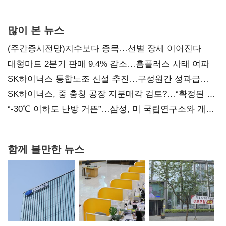
많이 본 뉴스
(주간증시전망)지수보다 종목…선별 장세 이어진다
대형마트 2분기 판매 9.4% 감소…홈플러스 사태 여파
SK하이닉스 통합노조 신설 추진…구성원간 성과급
불만 확산
SK하이닉스, 중 충칭 공장 지분매각 검토?…“확정된 바
없어”
“-30℃ 이하도 난방 거뜬”…삼성, 미 국립연구소와 개발
협력
함께 볼만한 뉴스