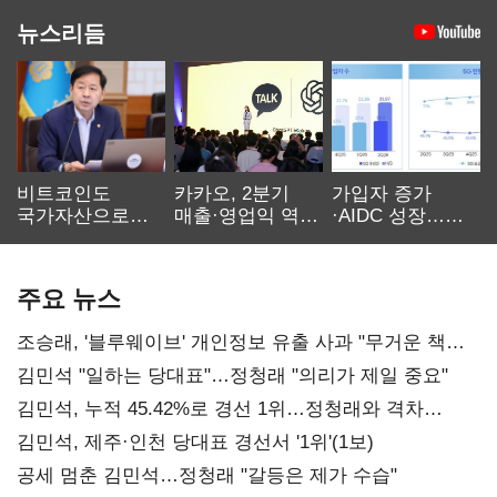
뉴스리듬
비트코인도
카카오, 2분기
가입자 증가
국가자산으로…'
매출·영업익 역대
·AIDC 성장…
보관·평가·처분'
최대…에이전트
SKT 2분기 성장
기준은 숙제
AI 수익화 관건
본궤도
주요 뉴스
조승래, '블루웨이브' 개인정보 유출 사과 "무거운 책임
통감"
김민석 "일하는 당대표"…정청래 "의리가 제일 중요"
김민석, 누적 45.42%로 경선 1위…정청래와 격차
0.86%p(2보)
김민석, 제주·인천 당대표 경선서 '1위'(1보)
공세 멈춘 김민석…정청래 "갈등은 제가 수습"