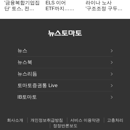
'금융복합기업집
ELS 이어
라이나 노사
단' 토스, 전
ETF까지…
'구조조정 구두
계열사 내부통제
고위험상품 판매
합의안' 도출
표준화
제동 걸린 은행
뉴스
뉴스북
뉴스리듬
토마토증권통 Live
IB토마토
회사소개
개인정보취급방침
서비스 이용약관
고충처리
정정반론보도