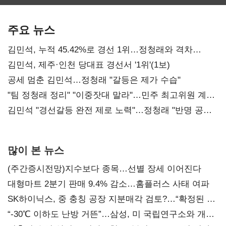
보관·평가·처분'
최대…에이전트
SKT 2분기 성장
기준은 숙제
AI 수익화 관건
본궤도
주요 뉴스
김민석, 누적 45.42%로 경선 1위…정청래와 격차
0.86%p(2보)
김민석, 제주·인천 당대표 경선서 '1위'(1보)
공세 멈춘 김민석…정청래 "갈등은 제가 수습"
"팀 정청래 정리" "이중잣대 말라"…민주 최고위원 계파
다툼 격화
김민석 "경선갈등 완전 제로 노력"…정청래 "반명 공세
사과부터"
많이 본 뉴스
(주간증시전망)지수보다 종목…선별 장세 이어진다
대형마트 2분기 판매 9.4% 감소…홈플러스 사태 여파
SK하이닉스, 중 충칭 공장 지분매각 검토?…“확정된 바
없어”
“-30℃ 이하도 난방 거뜬”…삼성, 미 국립연구소와 개발