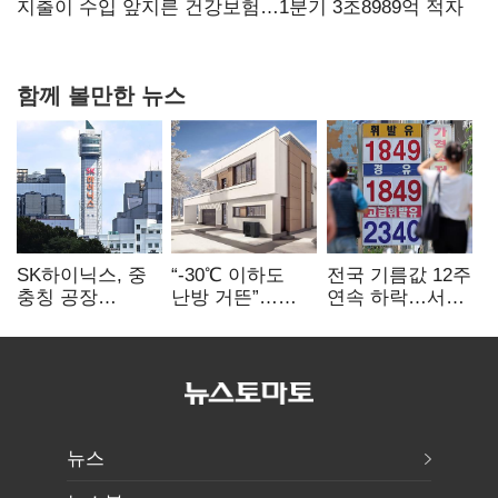
협력
지출이 수입 앞지른 건강보험…1분기 3조8989억 적자
함께 볼만한 뉴스
SK하이닉스, 중
“-30℃ 이하도
전국 기름값 12주
충칭 공장
난방 거뜬”…
연속 하락…서울
지분매각
삼성, 미
휘발윳값 1909원
검토?…“확정된
국립연구소와
바 없어”
개발 협력
뉴스