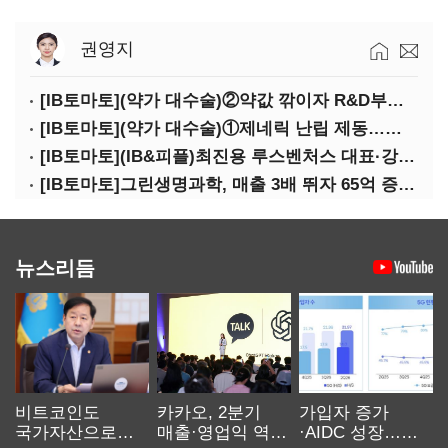
권영지
[IB토마토](약가 대수술)②약값 깎이자 R&D부터 축소…제약업계 비상경영 돌입
[IB토마토](약가 대수술)①제네릭 난립 제동…중소 제약사 수익성 비상
[IB토마토](IB&피플)최진용 루스벤처스 대표·강승순 이사
[IB토마토]그린생명과학, 매출 3배 뛰자 65억 증설…상위 2곳 의존도 82%
뉴스리듬
비트코인도
카카오, 2분기
가입자 증가
국가자산으로…'
매출·영업익 역대
·AIDC 성장…