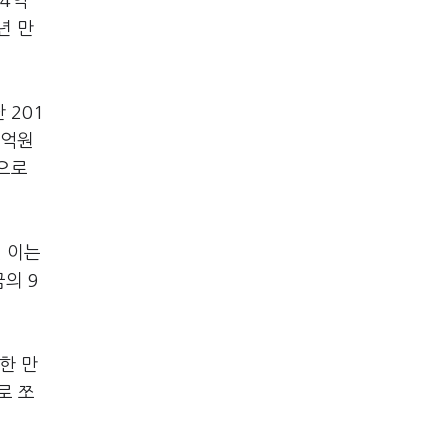
74억
년 만
 201
9억원
적으로
. 이는
의 9
한 만
로 쪼