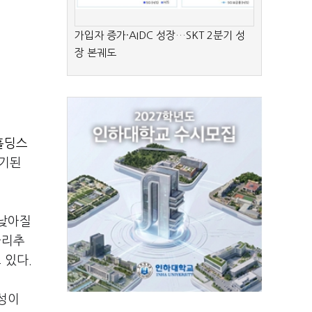
가입자 증가·AIDC 성장…SKT 2분기 성
장 본궤도
홀딩스
만기된
 낮아질
금리추
 있다.
성이