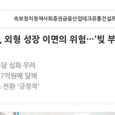
속보
정치
정책
사회
증권
금융
산업
테크
유통
건설
, 외형 성장 이면의 위험…'빚 
담 심화 우려
07억원에 달해
전환 '긍정적'