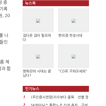
장 증
뉴스북
 기록
, 20
를 나
집다운 집이 필요하
편의점 전성시대
다
어들인
름 제
팜과 합
영화관의 시대는 끝
"CD로 구워오세요"
났다?
인기뉴스
1
(주간증시전망)지수보다 종목…선별 장
세 이어진다...
2
SK하이닉스 통합노조 신설 추진…구성