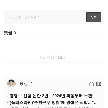
댓글
0
0/0
댓글 더보기
송정은
홍명보 선임 논란 2년…2024년 파동부터 소환·압색까지
(폴리스라인)'순환근무 방침'에 경찰은 삭발…"베테랑·수사력 보강 먼저"