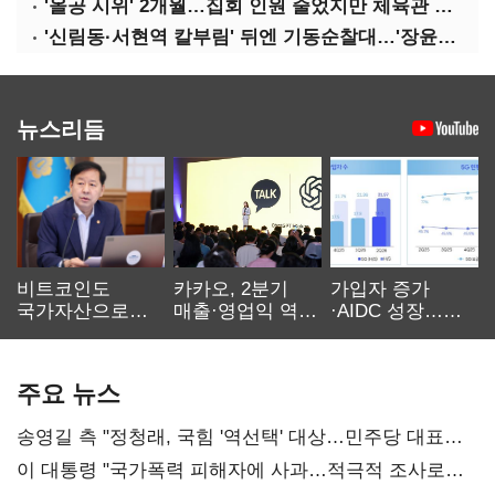
'올공 시위' 2개월…집회 인원 줄었지만 체육관 봉쇄 계속
'신림동·서현역 칼부림' 뒤엔 기동순찰대…'장윤기 은폐·조작' 후엔 내부비리수사대
뉴스리듬
비트코인도
카카오, 2분기
가입자 증가
국가자산으로…'
매출·영업익 역대
·AIDC 성장…
보관·평가·처분'
최대…에이전트
SKT 2분기 성장
기준은 숙제
AI 수익화 관건
본궤도
주요 뉴스
송영길 측 "정청래, 국힘 '역선택' 대상…민주당 대표로
총선 지휘 못해"
이 대통령 "국가폭력 피해자에 사과…적극적 조사로