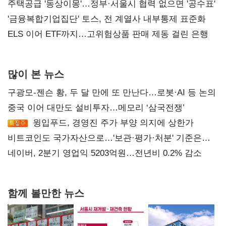
진실 밝혀야"
주택공급 '동상이몽'…정부·서울시 협력 없으면 '공수표'
'금융복합기업집단' 토스, 전 계열사 내부통제 표준화
ELS 이어 ETF까지…고위험상품 판매 제동 걸린 은행
많이 본 뉴스
구광모-젠슨 황, 두 달 만에 또 만난다…로봇·AI 등 논의
중국 이어 대만도 설비투자…메모리 ‘삼국전쟁’
윙입푸드, 경영진 주가 부양 의지에 상한가
비트코인도 국가자산으로…'보관·평가·처분' 기준은
숙제
네이버, 2분기 영업익 5203억원…전년비 0.2% 감소
함께 볼만한 뉴스