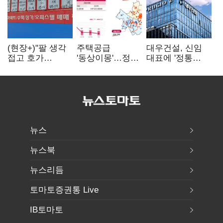
(현장+)"팔 생각
주택공급
대우건설, 신임
접고 호가
'동상이몽'…정부
대표에 '정통
높여요"…'덜
·서울시 협력
대우맨' 이강석
똘똘한 한 채'
없으면 '공수표'
부사장 내정
20억 키맞추기
뉴스
뉴스북
뉴스리듬
토마토증권통 Live
IB토마토