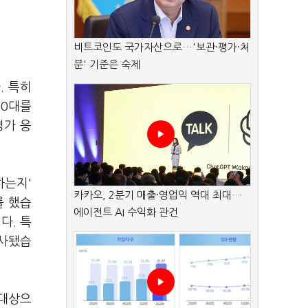
비트코인도 국가자산으로…'보관·평가·처
분' 기준은 숙제
. 특히
50대를
평가 응
하는지'
카카오, 2분기 매출·영업익 역대 최대…
를 했습
에이전트 AI 수익화 관건
다. 특
조사됐습
 대상으