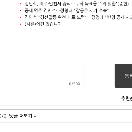
김민석, 제주·인천서 승리…누적 득표율 '1위 탈환'(종합)
공세 멈춘 김민석…정청래 "갈등은 제가 수습"
김민석 "경선갈등 완전 제로 노력"…정청래 "반명 공세 사
(시론)의견 없습니다
0
/
300
추천
0/0
댓글 더보기