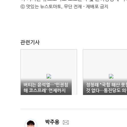
ⓒ 맛있는 뉴스토마토, 무단 전재 - 재배포 금지
관련기사
버티는 윤석열…'인권침
정청래 "국힘 해산 못
해 코스프레' 언제까지
것 없다…통진당도 의
직 박탈"
박주용