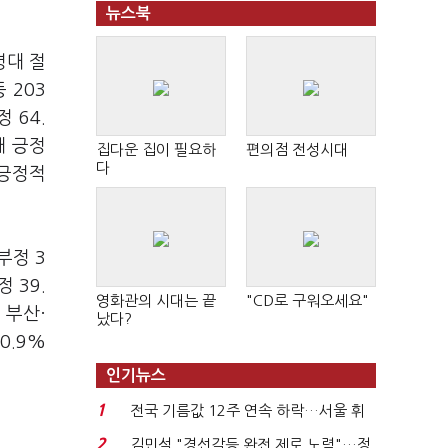
뉴스북
령대 절
 203
 64.
대 긍정
집다운 집이 필요하
편의점 전성시대
다
 긍정적
부정 3
 39.
영화관의 시대는 끝
"CD로 구워오세요"
, 부산·
났다?
70.9%
인기뉴스
1
전국 기름값 12주 연속 하락…서울 휘
발윳값 1909원...
2
김민석 "경선갈등 완전 제로 노력"…정