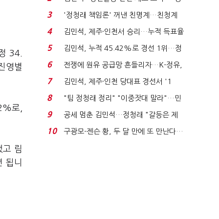
청래 "반명 공세 사...
3
'정청래 책임론' 꺼낸 친명계…친청계
는 추가투표 때리기...
4
김민석, 제주·인천서 승리…누적 득표율
'1위 탈환'(종합)...
5
김민석, 누적 45.42%로 경선 1위…정
 34.
청래와 격차 0.86%p(...
6
전쟁에 원유 공급망 흔들리자…K-정유,
 진영별
에너지안보 핵심...
7
김민석, 제주·인천 당대표 경선서 '1
위'(1보)...
8
"팀 정청래 정리" "이중잣대 말라"…민
2%로,
주 최고위원 계파 다...
9
공세 멈춘 김민석…정청래 "갈등은 제
가 수습"
10
구광모-젠슨 황, 두 달 만에 또 만난다…
로봇·AI 등 논...
했고 림
면 됩니