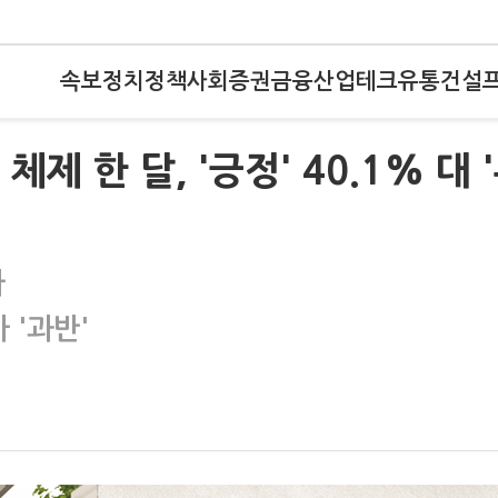
속보
정치
정책
사회
증권
금융
산업
테크
유통
건설
 한 달, '긍정' 40.1% 대 
타
 '과반'