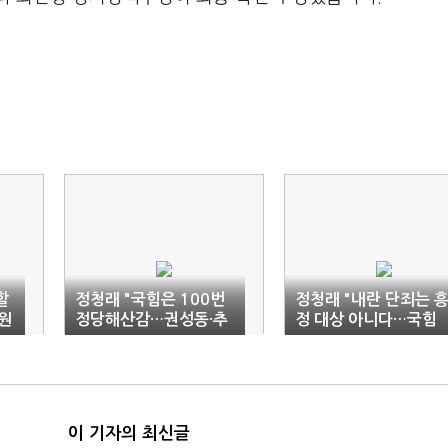
할
정청래 "국힘은 100번
정청래 "내란 단죄는 
원
정당해산감…권성동·추
정 대상 아니다…국힘
경호 강력 조치해야"
정상으로 돌아오길"
이 기자의 최신글