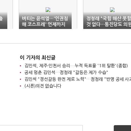
출
버티는 윤석열…'인권침
정청래 "국힘 해산 못
해 코스프레' 언제까지
것 없다…통진당도 의
직 박탈"
이 기자의 최신글
김민석, 제주·인천서 승리…누적 득표율 '1위 탈환'(종합)
공세 멈춘 김민석…정청래 "갈등은 제가 수습"
김민석 "경선갈등 완전 제로 노력"…정청래 "반명 공세 사
(시론)의견 없습니다