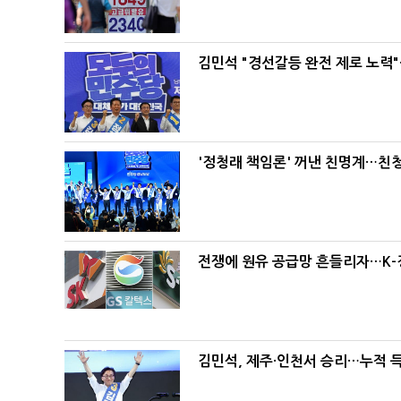
김민석 "경선갈등 완전 제로 노력"
'정청래 책임론' 꺼낸 친명계…친
전쟁에 원유 공급망 흔들리자…K-
김민석, 제주·인천서 승리…누적 득표