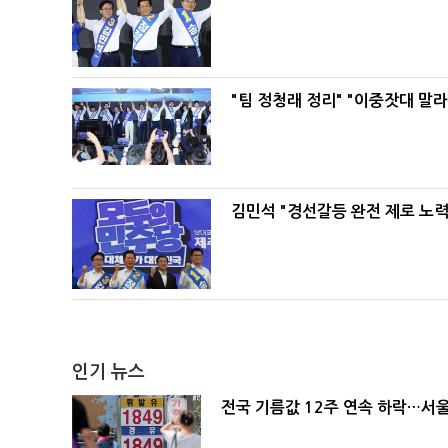
"팀 정청래 정리" "이중잣대 말
김민석 "경선갈등 완전 제로 노력
인기 뉴스
전국 기름값 12주 연속 하락…서울