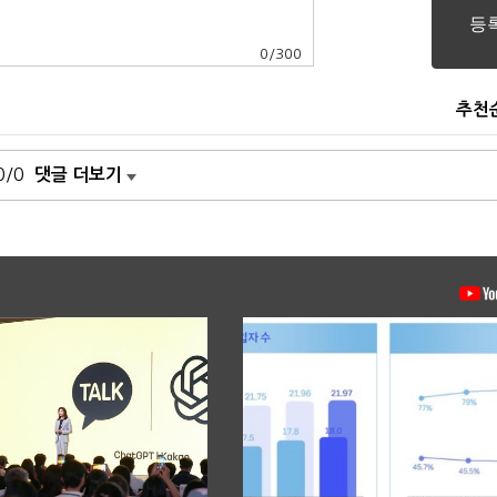
0
/
300
추천
0/0
댓글 더보기