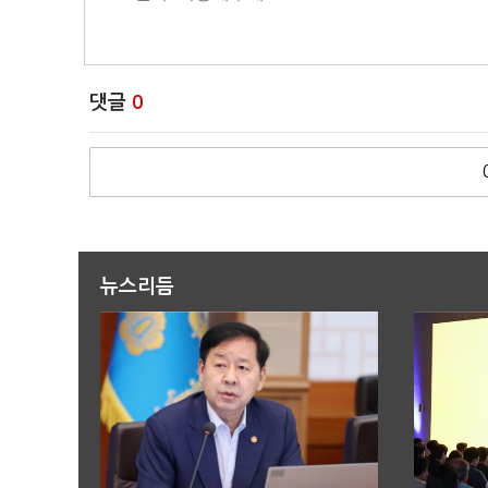
댓글
0
뉴스리듬