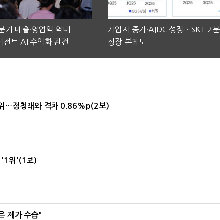
2분기 매출·영업익 역대
가입자 증가·AIDC 성장…SKT 2
전트 AI 수익화 관건
성장 본궤도
1위…정청래와 격차 0.86%p(2보)
1위'(1보)
은 제가 수습"