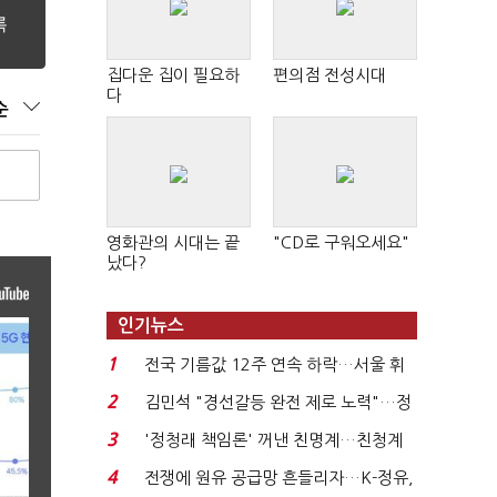
집다운 집이 필요하
편의점 전성시대
다
순
영화관의 시대는 끝
"CD로 구워오세요"
났다?
인기뉴스
1
전국 기름값 12주 연속 하락…서울 휘
발윳값 1909원...
2
김민석 "경선갈등 완전 제로 노력"…정
청래 "반명 공세 사...
3
'정청래 책임론' 꺼낸 친명계…친청계
는 추가투표 때리기...
4
전쟁에 원유 공급망 흔들리자…K-정유,