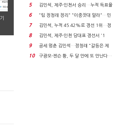
에너지안보 핵심...
5
김민석, 제주·인천서 승리…누적 득표율
'1위 탈환'(종합)...
6
"팀 정청래 정리" "이중잣대 말라"…민
분기
주 최고위원 계파 다...
7
김민석, 누적 45.42%로 경선 1위…정
청래와 격차 0.86%p(...
8
김민석, 제주·인천 당대표 경선서 '1
위'(1보)...
9
공세 멈춘 김민석…정청래 "갈등은 제
가 수습"
10
구광모-젠슨 황, 두 달 만에 또 만난다…
로봇·AI 등 논...