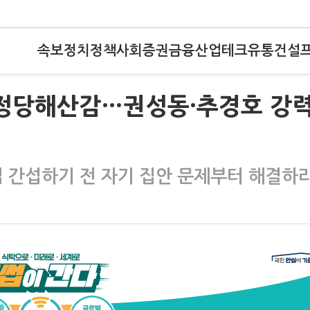
속보
정치
정책
사회
증권
금융
산업
테크
유통
건설
번 정당해산감…권성동·추경호 강
집 간섭하기 전 자기 집안 문제부터 해결하라