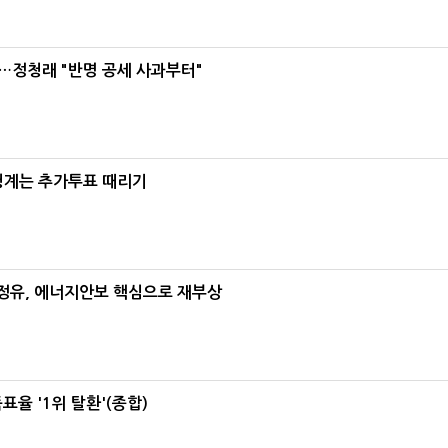
…정청래 "반명 공세 사과부터"
청계는 추가투표 때리기
정유, 에너지안보 핵심으로 재부상
율 '1위 탈환'(종합)