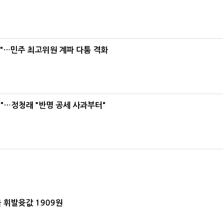
라"…민주 최고위원 계파 다툼 격화
"…정청래 "반명 공세 사과부터"
 휘발윳값 1909원