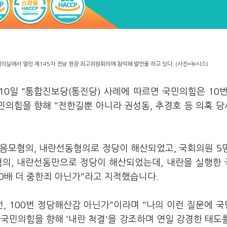
의실에서 열린 제145차 전남 현장 최고위원회의에 참석해 발언을 하고 있다. (사진=뉴시스)
0일 "통합진보당(통진당) 사례에 따르면 국민의힘은 10번,
민의힘을 향해 "전한길뿐 아니라 권성동, 추경호 등 의혹 
음모혐의, 내란선동혐의로 정당이 해산되었고, 국회의원 5
혐의, 내란선동만으로 정당이 해산되었는데, 내란을 실행한
00배 더 중한죄 아닌가"라고 지적했습니다.
, 100번 정당해산감 아닌가"이라며 "나의 이런 질문에 
 국민의힘을 향해 '내란 척결'을 강조하며 연일 강경한 태도