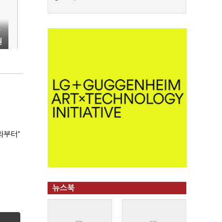
할
원
과부터"
뉴스북