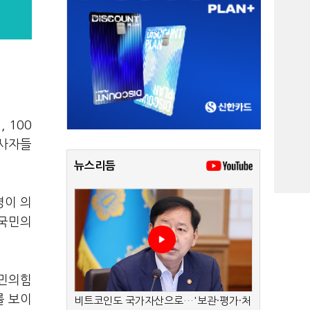
 100
당사자들
뉴스리듬
명이 의
 국민의
국민의힘
를 보이
비트코인도 국가자산으로…'보관·평가·처