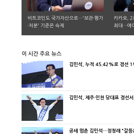
비트코인도 국가자산으로…'보관·평가
카카오, 
·처분' 기준은 숙제
최대…에이
이 시간 주요 뉴스
김민석, 누적 45.42%로 경선 
김민석, 제주·인천 당대표 경선서 '
공세 멈춘 김민석…정청래 "갈등