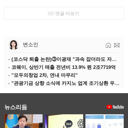
0/0
댓글 더보기
변소인
(코스닥 퇴출 논란)③이광재 "과속 잡더라도 자동차 없애지는 말아야"
코웨이, 상반기 매출 전년비 13.9% 뛴 2조7719억
"모두의창업 2차, 연내 마무리"
"관광기금 상향 소식에 카지노 업계 조기상환 우려"
뉴스리듬