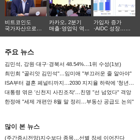
비트코인도
카카오, 2분기
가입자 증가
국가자산으로…'
매출·영업익 역대
·AIDC 성장…
보관·평가·처분'
최대…에이전트
SKT 2분기 성장
기준은 숙제
AI 수익화 관건
본궤도
주요 뉴스
김민석, 강원·대구·경북서 48.54%…1위 수성(1보)
최민희 "골리앗 김민석"…임미애 "부끄러운 줄 알아야"
ISA부터 결혼 페널티까지…2030 지지율 하락에 '청년
챙기기'
대통령 엮은 '신천지 사진조작'…친명 "선 넘었다" 격앙
한정애 "세제 개편안 8월 말 정리…부동산 공급도 논의"
많이 본 뉴스
(주간증시전망)지수보다 종목…선별 장세 이어진다