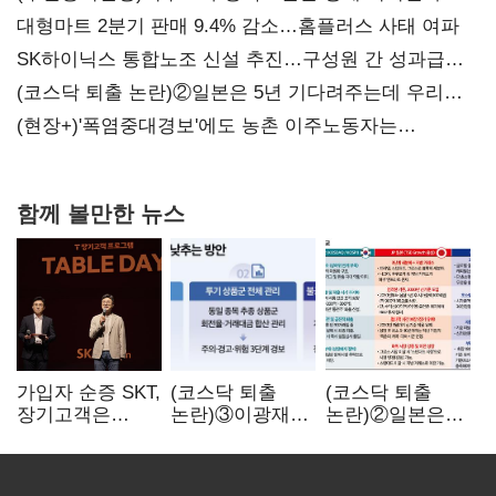
대형마트 2분기 판매 9.4% 감소…홈플러스 사태 여파
SK하이닉스 통합노조 신설 추진…구성원 간 성과급
불만 확산
(코스닥 퇴출 논란)②일본은 5년 기다려주는데 우리는
당장 퇴출?…시간만으론 부족한 코스닥 구하기
(현장+)'폭염중대경보'에도 농촌 이주노동자는
강행군…'야외작업 중지' 권고도 무시
함께 볼만한 뉴스
가입자 순증 SKT,
(코스닥 퇴출
(코스닥 퇴출
장기고객은
논란)③이광재
논란)②일본은
CEO가 직접
"과속 잡더라도
5년
챙긴다
자동차 없애지는
기다려주는데
말아야"
우리는 당장