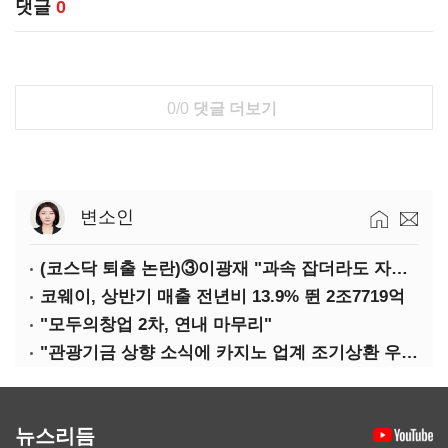
댓글
0
0/0
댓글 더보기
변소인
(코스닥 퇴출 논란)③이광재 "과속 잡더라도 자동차 없애지는 말아야"
코웨이, 상반기 매출 전년비 13.9% 뛴 2조7719억
"모두의창업 2차, 연내 마무리"
"관광기금 상향 소식에 카지노 업계 조기상환 우려"
뉴스리듬