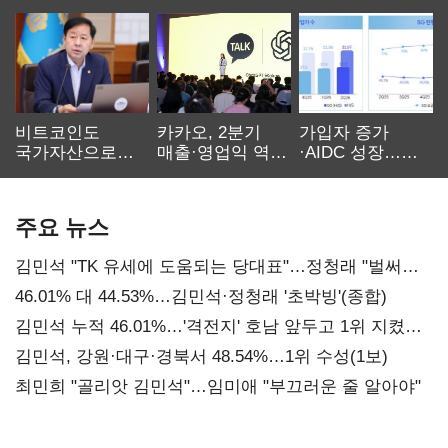
비트코인도
카카오, 2분기
가입자 증가
국가자산으로…'
매출·영업익 역대
·AIDC 성장…
보관·평가·처분'
최대…에이전트
SKT 2분기 성장
기준은 숙제
AI 수익화 관건
본궤도
주요 뉴스
김민석 "TK 유세에 도움되는 당대표"…정청래 "벌써
대표된 양 당직 배분"
46.01% 대 44.53%…김민석·정청래 '초박빙'(종합)
김민석 누적 46.01%…'격전지' 호남 앞두고 1위 지켰다
(2보)
김민석, 강원·대구·경북서 48.54%…1위 수성(1보)
최민희 "골리앗 김민석"…임미애 "부끄러운 줄 알아야"