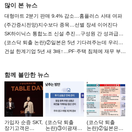
많이 본 뉴스
대형마트 2분기 판매 9.4% 감소…홈플러스 사태 여파
(주간증시전망)지수보다 종목…선별 장세 이어진다
SK하이닉스 통합노조 신설 추진…구성원 간 성과급
불만 확산
(코스닥 퇴출 논란)②일본은 5년 기다려주는데 우리는
당장 퇴출?…시간만으론 부족한 코스닥 구하기
건설 한계기업 5년 새 3배↑…PF·주택 침체에 재무 부담
확대
함께 볼만한 뉴스
가입자 순증 SKT,
(코스닥 퇴출
(코스닥 퇴출
장기고객은
논란)③이광재
논란)②일본은