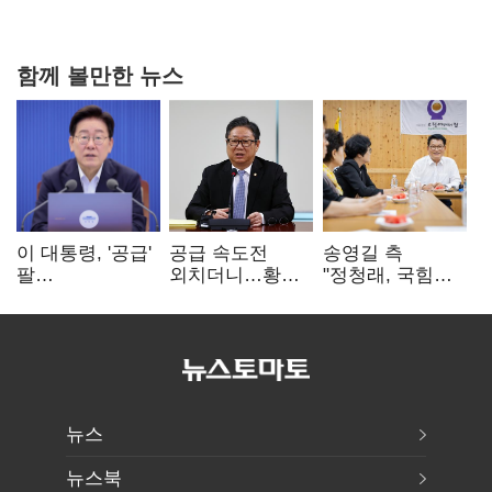
20억 키맞추기
함께 볼만한 뉴스
이 대통령, '공급'
공급 속도전
송영길 측
팔
외치더니…황희,
"정청래, 국힘
걷어붙였는데…
난데없이 '폐버스
'역선택' 대상…
여 내부선
리모델링' 제안
민주당 대표로
'부동산
총선 지휘 못해"
망언'(종합)
뉴스
뉴스북