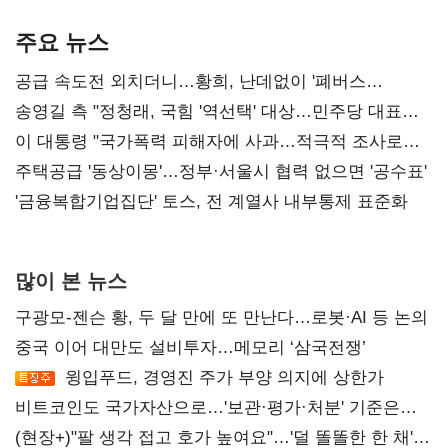
기준은 숙제
AI 수익화 관건
본궤도
주요 뉴스
공급 속도전 외치더니…황희, 난데없이 '폐버스
리모델링' 제안
송영길 측 "정청래, 국힘 '역선택' 대상…민주당 대표로
총선 지휘 못해"
이 대통령 "국가폭력 피해자에 사과…적극적 조사로
진실 밝혀야"
주택공급 '동상이몽'…정부·서울시 협력 없으면 '공수표'
'금융복합기업집단' 토스, 전 계열사 내부통제 표준화
많이 본 뉴스
구광모-젠슨 황, 두 달 만에 또 만난다…로봇·AI 등 논의
중국 이어 대만도 설비투자…메모리 ‘삼국전쟁’
윙입푸드, 경영진 주가 부양 의지에 상한가
비트코인도 국가자산으로…'보관·평가·처분' 기준은
숙제
(현장+)"팔 생각 접고 호가 높여요"…'덜 똘똘한 한 채'