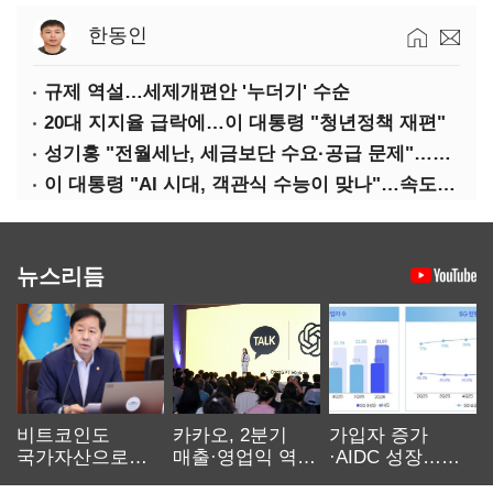
한동인
규제 역설…세제개편안 '누더기' 수순
20대 지지율 급락에…이 대통령 "청년정책 재편"
성기홍 "전월세난, 세금보단 수요·공급 문제"…닥공 시사
이 대통령 "AI 시대, 객관식 수능이 맞나"…속도전 '경계'
뉴스리듬
비트코인도
카카오, 2분기
가입자 증가
국가자산으로…'
매출·영업익 역대
·AIDC 성장…
보관·평가·처분'
최대…에이전트
SKT 2분기 성장