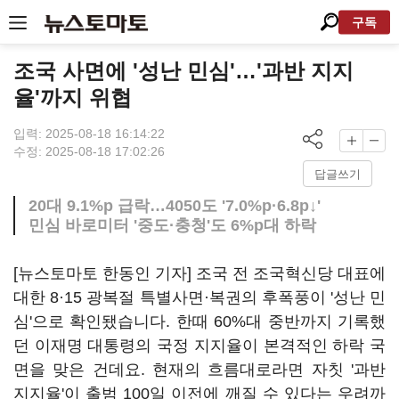
구독
조국 사면에 '성난 민심'…'과반 지지
율'까지 위협
입력: 2025-08-18 16:14:22
수정: 2025-08-18 17:02:26
답글쓰기
20대 9.1%p 급락…4050도 '7.0%p·6.8p↓'
민심 바로미터 '중도·충청'도 6%p대 하락
[뉴스토마토 한동인 기자] 조국 전 조국혁신당 대표에
대한 8·15 광복절 특별사면·복권의 후폭풍이 '성난 민
심'으로 확인됐습니다. 한때 60%대 중반까지 기록했
던 이재명 대통령의 국정 지지율이 본격적인 하락 국
면을 맞은 건데요. 현재의 흐름대로라면 자칫 '과반
지지율'이 출범 100일 이전에 깨질 수 있다는 우려까