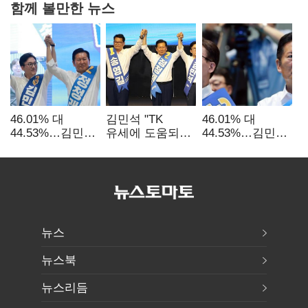
함께 볼만한 뉴스
46.01% 대
김민석 "TK
46.01% 대
44.53%…김민석·
유세에 도움되는
44.53%…김민석·
정청래
당대표"…정청래
정청래
'초박빙'(종합
"벌써 대표된 양
'초박빙'(종합)
2보)
당직 배분"
뉴스
뉴스북
뉴스리듬