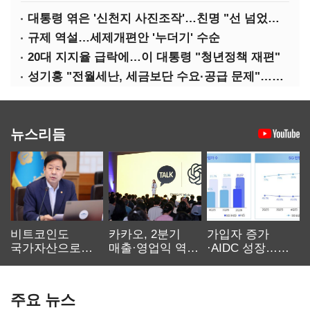
대통령 엮은 '신천지 사진조작'…친명 "선 넘었다" 격앙
규제 역설…세제개편안 '누더기' 수순
20대 지지율 급락에…이 대통령 "청년정책 재편"
성기홍 "전월세난, 세금보단 수요·공급 문제"…닥공 시사
뉴스리듬
비트코인도
카카오, 2분기
가입자 증가
국가자산으로…'
매출·영업익 역대
·AIDC 성장…
보관·평가·처분'
최대…에이전트
SKT 2분기 성장
기준은 숙제
AI 수익화 관건
본궤도
주요 뉴스