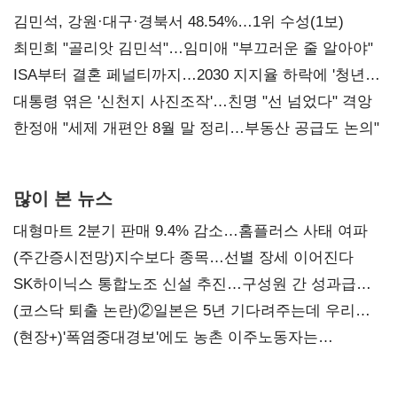
김민석, 강원·대구·경북서 48.54%…1위 수성(1보)
최민희 "골리앗 김민석"…임미애 "부끄러운 줄 알아야"
ISA부터 결혼 페널티까지…2030 지지율 하락에 '청년
챙기기'
대통령 엮은 '신천지 사진조작'…친명 "선 넘었다" 격앙
한정애 "세제 개편안 8월 말 정리…부동산 공급도 논의"
많이 본 뉴스
대형마트 2분기 판매 9.4% 감소…홈플러스 사태 여파
(주간증시전망)지수보다 종목…선별 장세 이어진다
SK하이닉스 통합노조 신설 추진…구성원 간 성과급
불만 확산
(코스닥 퇴출 논란)②일본은 5년 기다려주는데 우리는
당장 퇴출?…시간만으론 부족한 코스닥 구하기
(현장+)'폭염중대경보'에도 농촌 이주노동자는
강행군…'야외작업 중지' 권고도 무시