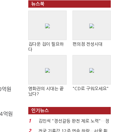
뉴스북
집다운 집이 필요하
편의점 전성시대
다
영화관의 시대는 끝
"CD로 구워오세요"
0억원
났다?
인기뉴스
34억원
1
김민석 "경선갈등 완전 제로 노력"…정
청래 "반명 공세 사...
2
전국 기름값 12주 연속 하락…서울 휘