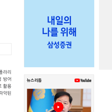
 폴라리
성 방어
뉴스리듬
로 활용
 파악된