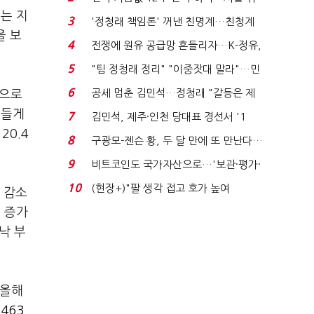
는 지
발윳값 1909원...
3
'정청래 책임론' 꺼낸 친명계…친청계
을 보
는 추가투표 때리기...
4
전쟁에 원유 공급망 흔들리자…K-정유,
에너지안보 핵심...
5
"팀 정청래 정리" "이중잣대 말라"…민
주 최고위원 계파 다...
6
공세 멈춘 김민석…정청래 "갈등은 제
산으로
가 수습"
어들게
7
김민석, 제주·인천 당대표 경선서 '1
20.4
위'(1보)...
8
구광모-젠슨 황, 두 달 만에 또 만난다…
로봇·AI 등 논...
9
비트코인도 국가자산으로…'보관·평가·
처분' 기준은 ...
10
(현장+)"팔 생각 접고 호가 높여
 감소
요"…'덜 똘똘한 한 채' 20...
채 증가
낙 부
 올해
463