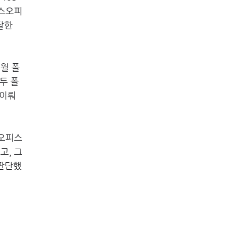
리스오피
달한
월 폴
두 폴
 이뤄
스오피스
고, 그
 판단했