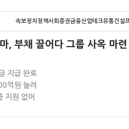
속보
정치
정책
사회
증권
금융
산업
테크
유통
건설
마, 부채 끌어다 그룹 사옥 마련
금 지급 완료
00억원 늘려
 지원 없어