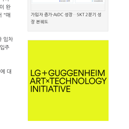
이 완
가입자 증가·AIDC 성장…SKT 2분기 성
 "매
장 본궤도
가 임차
 입주
에 대