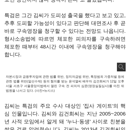
특검은 그간 김씨가 도피성 출국을 했다고 보고 있고,
추후 도피할 가능성이 있다고 판단해 대면조사 후 곧
바로 구속영장을 청구할 수 있다는 전망도 나옵니다.
형사소송법에 따르면 체포한 피의자를 구속하려면
체포한 때부터 48시간 이내에 구속영장을 청구해야
합니다.
자본시장과 금융투자업에 관한 법률 위반, 정치자금법 위반, 특정범죄 가중처벌 등에
관한 법률 위반(알선수재) 등의 혐의를 받는 윤석열씨 배우자 김건희씨가 12일 오후
서울 서초구 서울중앙지법에서 열린 구속 전 피의자 심문(영장실질심사)를 마친 뒤
법원을 나서고 있다. (사진=뉴시스)
김씨는 특검의 주요 수사 대상인 '집사 게이트'의 핵
심 인물입니다. 김씨와 김건희씨는 지난 2005~2006
년 사적 모임에서 알게 돼 '누나·동생' 사이로 친분을
쌓은 걸로 알려졌습니다. 김씨는 2013년 김건희씨의