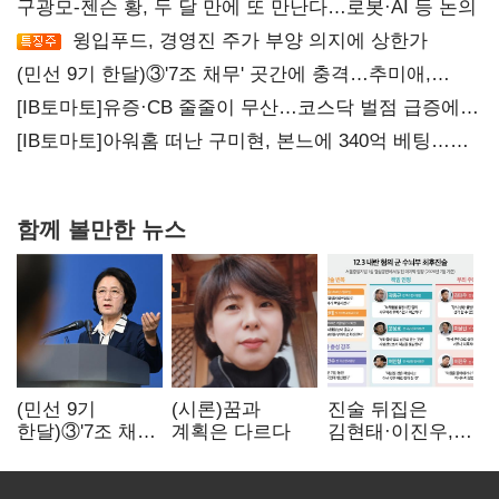
구광모-젠슨 황, 두 달 만에 또 만난다…로봇·AI 등 논의
윙입푸드, 경영진 주가 부양 의지에 상한가
(민선 9기 한달)③'7조 채무' 곳간에 충격…추미애,
20년만에 '비상재정' 선언 승부수
[IB토마토]유증·CB 줄줄이 무산…코스닥 벌점 급증에
상폐 압박
[IB토마토]아워홈 떠난 구미현, 본느에 340억 베팅…
가족 지배체제 구축
함께 볼만한 뉴스
(민선 9기
(시론)꿈과
진술 뒤집은
한달)③'7조 채무'
계획은 다르다
김현태·이진우,
곳간에 충격…
박안수는 "국가에
추미애, 20년만에
헌신"…법정서
'비상재정' 선언
드러난 군