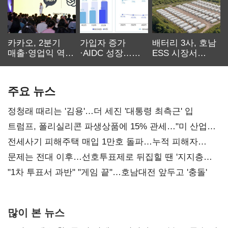
카카오, 2분기
가입자 증가
배터리 3사, 호남
매출·영업익 역대
·AIDC 성장…
ESS 시장서
최대…에이전트
SKT 2분기 성장
‘격돌’
AI 수익화 관건
본궤도
주요 뉴스
정청래 때리는 '김용'…더 세진 '대통령 최측근' 입
트럼프, 폴리실리콘 파생상품에 15% 관세…"미 산업
재건"
전세사기 피해주택 매입 1만호 돌파…누적 피해자
4만278명
문제는 전대 이후…선호투표제로 뒤집힐 땐 '지지층
불복'
"1차 투표서 과반" "게임 끝"…호남대전 앞두고 '충돌'
많이 본 뉴스