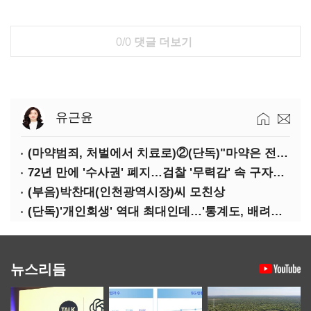
0/0
댓글 더보기
유근윤
(마약범죄, 처벌에서 치료로)②(단독)"마약은 전염병…여성 맞춤형 재활과정 개발 중"
72년 만에 '수사권' 폐지…검찰 '무력감' 속 구자현 사의
(부음)박찬대(인천광역시장)씨 모친상
(단독)'개인회생' 역대 최대인데…'통계도, 배려도' 없는 사법부
뉴스리듬