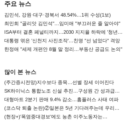
주요 뉴스
김민석, 강원·대구·경북서 48.54%…1위 수성(1보)
최민희 "골리앗 김민석"…임미애 "부끄러운 줄 알아야"
ISA부터 결혼 페널티까지…2030 지지율 하락에 '청년
챙기기'
대통령 엮은 '신천지 사진조작'…친명 "선 넘었다" 격앙
한정애 "세제 개편안 8월 말 정리…부동산 공급도 논의"
많이 본 뉴스
(주간증시전망)지수보다 종목…선별 장세 이어진다
SK하이닉스 통합노조 신설 추진…구성원 간 성과급
불만 확산
대형마트 2분기 판매 9.4% 감소…홈플러스 사태 여파
(코스닥 퇴출 논란)②일본은 5년 기다려주는데 우리는
당장 퇴출?…시간만으론 부족한 코스닥 구하기
(현장+)'폭염중대경보'에도 농촌 이주노동자는
강행군…'야외작업 중지' 권고도 무시