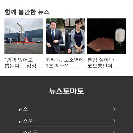
함께 볼만한 뉴스
“경력 없어도
최태원, 노소영에
본업 살아난
뽑는다”…삼성
1조 지급?…
코오롱인더
·TSMC, 미
재상고 여부 주목
·HS효성…AI·
반도체 인재
배터리 소재로
쟁탈전
보폭 확대
뉴스
뉴스북
뉴스리듬