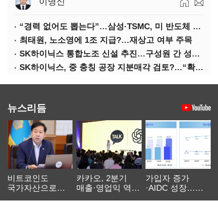
이명신
“경력 없어도 뽑는다”…삼성·TSMC, 미 반도체 인재 쟁탈전
최태원, 노소영에 1조 지급?…재상고 여부 주목
SK하이닉스 통합노조 신설 추진…구성원 간 성과급 불만 확산
SK하이닉스, 중 충칭 공장 지분매각 검토?…“확정된 바 없어”
뉴스리듬
비트코인도
카카오, 2분기
가입자 증가
국가자산으로…'
매출·영업익 역대
·AIDC 성장…
보관·평가·처분'
최대…에이전트
SKT 2분기 성장
기준은 숙제
AI 수익화 관건
본궤도