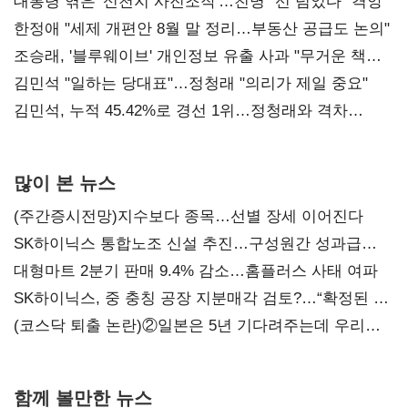
대통령 엮은 '신천지 사진조작'…친명 "선 넘었다" 격앙
한정애 "세제 개편안 8월 말 정리…부동산 공급도 논의"
조승래, '블루웨이브' 개인정보 유출 사과 "무거운 책임
통감"
김민석 "일하는 당대표"…정청래 "의리가 제일 중요"
김민석, 누적 45.42%로 경선 1위…정청래와 격차
0.86%p(2보)
많이 본 뉴스
(주간증시전망)지수보다 종목…선별 장세 이어진다
SK하이닉스 통합노조 신설 추진…구성원간 성과급
불만 확산
대형마트 2분기 판매 9.4% 감소…홈플러스 사태 여파
SK하이닉스, 중 충칭 공장 지분매각 검토?…“확정된 바
없어”
(코스닥 퇴출 논란)②일본은 5년 기다려주는데 우리는
당장 퇴출?…시간만으론 부족한 코스닥 구하기
함께 볼만한 뉴스