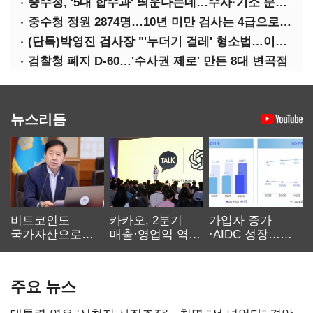
중수청, '5대 합수과' 띄운다는데…수사·기소 분리로 협력방안 '부재'
중수청 정원 2874명…10년 미만 검사는 4급으로 임용
(단독)박영진 검사장 "'누더기 걸레' 형소법…이재명 대통령 책임져야"
검찰청 폐지 D-60…'수사권 제로' 만든 8대 변곡점
뉴스리듬
비트코인도
카카오, 2분기
가입자 증가
국가자산으로…'
매출·영업익 역대
·AIDC 성장…
보관·평가·처분'
최대…에이전트
SKT 2분기 성장
기준은 숙제
AI 수익화 관건
본궤도
주요 뉴스