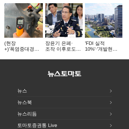
(현장
장윤기 은폐·
'FDI 실적
+)'폭염중대경보'
조작 이후로도
10%'·'개발현안
에도 농촌
정보유출·
산적'…
이주노동자는
내부비위…경찰
인천경제청장
강행군…'야외작
신뢰는 어디에
구원투수 찾기
업 중지' 권고도
무시
뉴스
뉴스북
뉴스리듬
토마토증권통 Live