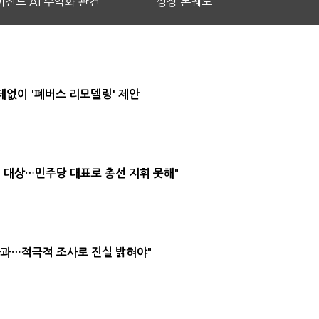
전트 AI 수익화 관건
성장 본궤도
데없이 '폐버스 리모델링' 제안
택' 대상…민주당 대표로 총선 지휘 못해"
사과…적극적 조사로 진실 밝혀야"