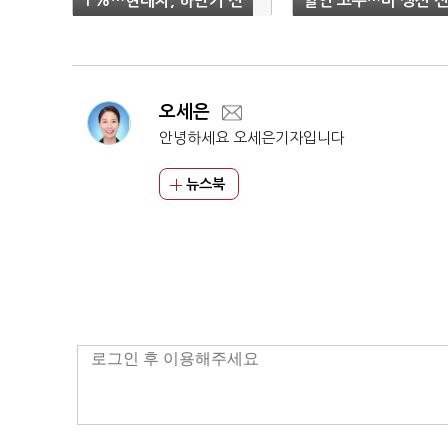
1%…현대차, 하반기 신
할인 고수…미 생산 
차 3종 출격
차 정면승부
오세은
안녕하세요 오세은기자입니다
뉴스북