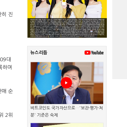
란히 진
뉴스리듬
09대
기록하며
판매 순
비트코인도 국가자산으로…'보관·평가·처
위 2위
분' 기준은 숙제