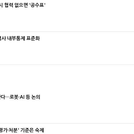
 협력 없으면 '공수표'
계열사 내부통제 표준화
난다…로봇·AI 등 논의
가·처분' 기준은 숙제