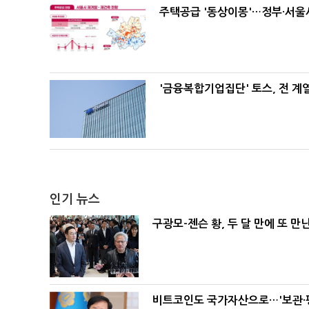
주택공급 '동상이몽'…정부·서울시
'금융복합기업집단' 토스, 전 
인기 뉴스
구광모-젠슨 황, 두 달 만에 또 만
비트코인도 국가자산으로…'보관·평