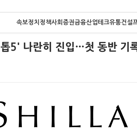
속보
정치
정책
사회
증권
금융
산업
테크
유통
건설
'톱5' 나란히 진입…첫 동반 기