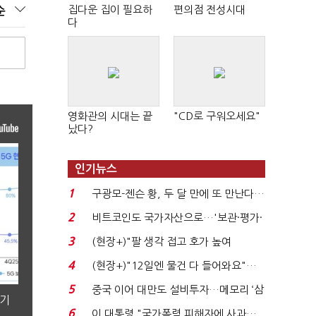
집다운 집이 필요하
편의점 전성시대
순
다
영화관의 시대는 끝
"CD로 구워오세요"
났다?
인기뉴스
1
구광모-젠슨 황, 두 달 만에 또 만난다…
로봇·AI 등 논...
2
비트코인도 국가자산으로…'보관·평가·
처분' 기준은 ...
3
(현장+)"팔 생각 접고 호가 높여
요"…'덜 똘똘한 한 채' 20...
4
(현장+)"12일엔 물건 다 들어와요"…
빈 매대 채우며 문 연 ...
5
중국 이어 대만도 설비투자…메모리 ‘삼
분기
국전쟁’
6
이 대통령 "국가폭력 피해자에 사과…