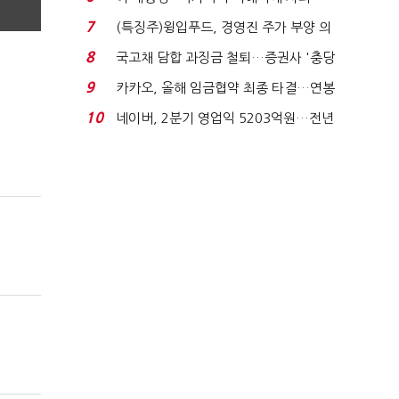
적극적 조사로 진...
7
(특징주)윙입푸드, 경영진 주가 부양 의
지에 상한가...
8
국고채 담합 과징금 철퇴…증권사 '충당
금 폭탄' 우려...
9
카카오, 올해 임금협약 최종 타결…연봉
6.3% 인상·격려...
10
네이버, 2분기 영업익 5203억원…전년
비 0.2% 감소...