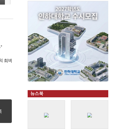
”
익 희비
뉴스북