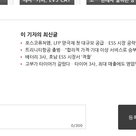
신
깨져…기아, ‘EV5’ CAT
조…“현대차 일하는 방
L 배터리 탑재
식 닮아”
이 기자의 최신글
포스코퓨처엠, LFP 양극재 첫 대규모 공급…ESS 시장 공략
트리니티항공 출범…“합리적 가격·기대 이상 서비스로 승부
배터리 3사, 호남 ESS 시장서 ‘격돌’
고부가 타이어가 갈랐다…타이어 3사, 최대 매출에도 영업
0
/
300