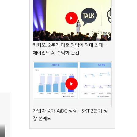
카카오, 2분기 매출·영업익 역대 최대…
에이전트 AI 수익화 관건
가입자 증가·AIDC 성장…SKT 2분기 성
장 본궤도