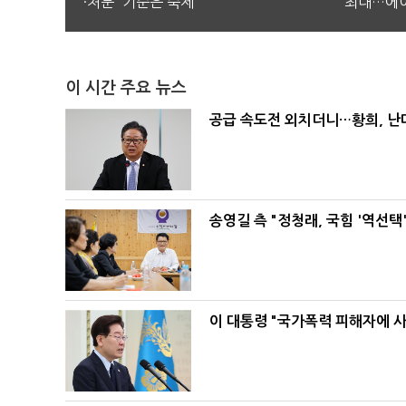
·처분' 기준은 숙제
최대…에이
이 시간 주요 뉴스
공급 속도전 외치더니…황희, 난
송영길 측 "정청래, 국힘 '역선
이 대통령 "국가폭력 피해자에 