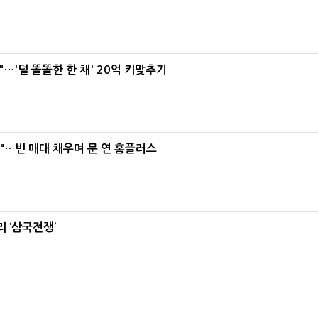
"…'덜 똘똘한 한 채' 20억 키맞추기
요"…빈 매대 채우며 문 연 홈플러스
 ‘삼국전쟁’