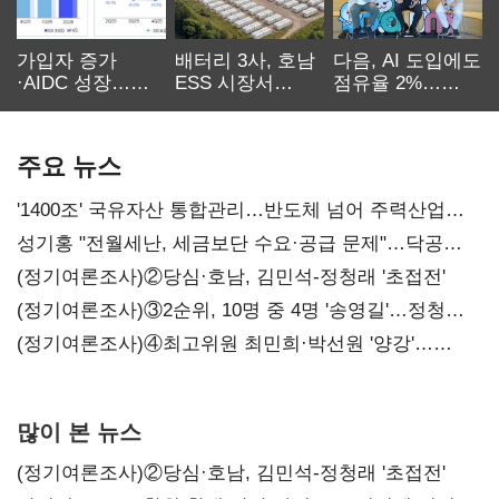
가입자 증가
배터리 3사, 호남
다음, AI 도입에도
·AIDC 성장…
ESS 시장서
점유율 2%…
SKT 2분기 성장
‘격돌’
에이전트
본궤도
차별화가 관건
주요 뉴스
'1400조' 국유자산 통합관리…반도체 넘어 주력산업
구조혁신
성기홍 "전월세난, 세금보단 수요·공급 문제"…닥공
시사
(정기여론조사)②당심·호남, 김민석-정청래 '초접전'
(정기여론조사)③2순위, 10명 중 4명 '송영길'…정청래
'한 자릿수'
(정기여론조사)④최고위원 최민희·박선원 '양강'…
서미화·이성윤·임미애 뒤이어
많이 본 뉴스
(정기여론조사)②당심·호남, 김민석-정청래 '초접전'