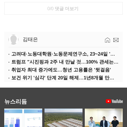
0/0
댓글 더보기
김태은
고려대·노동대학원·노동문제연구소, 23~24일 '국제학술회의'
트럼프 "시진핑과 2주 내 만날 것…100% 관세는 지속 불가"
취업자 최대 증가에도…청년 고용률은 '뒷걸음'
보건 위기 '심각' 단계 20일 해제…1년8개월 만에 '의료 대란' 종료
뉴스리듬