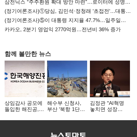
삼전닉스 “주주환원 확대 방안 마련”…로이터에 성명
보내
(정기여론조사)①당심, 김민석·정청래 '초접전'…대통령
지지도 '50% 아래로'(종합)
(정기여론조사)⑤이 대통령 지지율 47.7%…일주일
만에 다시 40%대
카카오, 2분기 영업익 2770억원…전년비 36% 증가
함께 볼만한 뉴스
상임감사 공모에
해수부 신청사,
김정관 "AI혁명
돌입한 해진공,
부산 '북항 1단계'
놓치면 성장
"투명경영 체계
낙점…2030년
끝"…
한층 강화"
완공 목표
메가프로젝트·
메가특구 속도전