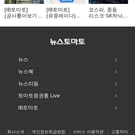
[IB토마토]
[IB토마토]
코스피, 중동
(공시톺아보기)
(유증레이다)
리스크·SK하닉
수주 공시, 왜
툴젠, 조달액
5% 급락에
바로 매출로
3분의 1 토막…
뒷걸음
잡히지 않을까
특허소송
비용부터 챙긴다
뉴스
뉴스북
뉴스리듬
토마토증권통 Live
IB토마토
회사소개
개인정보취급방침
서비스 이용약관
고충처리