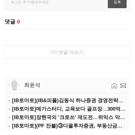
댓글
0
0/0
댓글 더보기
최윤석
[IB토마토](IB&피플)김동식 하나증권 경영전략본부장
[IB토마토]메가스터디, 교육보다 골프장…300억 대여 뒤 보증 리스크
[IB토마토]장현국의 '크로쓰' 재도전…위믹스 악몽 지울 수 있나
[IB토마토](PF 잔불)③다올투자증권, 부동산금융 줄였지만 정상화는 진행형