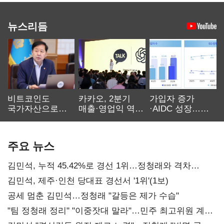
뉴스리듬
비트코인도
카카오, 2분기
가입자 증가
국가자산으로…'
매출·영업익 역대
·AIDC 성장…
보관·평가·처분'
최대…에이전트
SKT 2분기 성장
기준은 숙제
AI 수익화 관건
본궤도
주요 뉴스
김민석, 누적 45.42%로 경선 1위…정청래와 격차
0.86%p(2보)
김민석, 제주·인천 당대표 경선서 '1위'(1보)
공세 멈춘 김민석…정청래 "갈등은 제가 수습"
"팀 정청래 정리" "이중잣대 말라"…민주 최고위원 계파