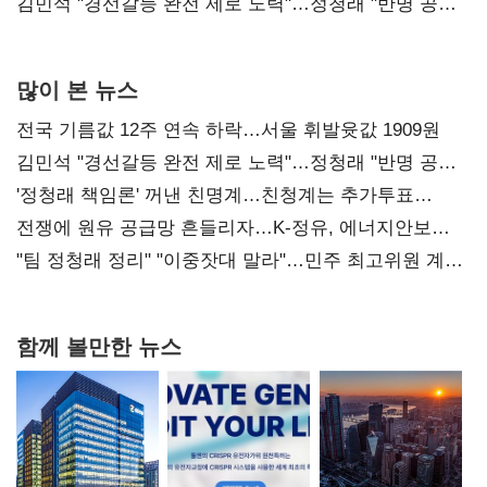
다툼 격화
김민석 "경선갈등 완전 제로 노력"…정청래 "반명 공세
사과부터"
많이 본 뉴스
전국 기름값 12주 연속 하락…서울 휘발윳값 1909원
김민석 "경선갈등 완전 제로 노력"…정청래 "반명 공세
사과부터"
'정청래 책임론' 꺼낸 친명계…친청계는 추가투표
때리기
전쟁에 원유 공급망 흔들리자…K-정유, 에너지안보
핵심으로 재부상
"팀 정청래 정리" "이중잣대 말라"…민주 최고위원 계파
다툼 격화
함께 볼만한 뉴스