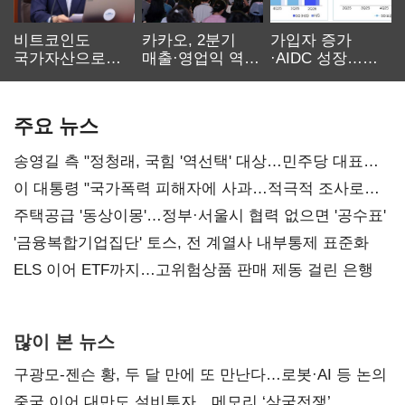
비트코인도
카카오, 2분기
가입자 증가
국가자산으로…'
매출·영업익 역대
·AIDC 성장…
보관·평가·처분'
최대…에이전트
SKT 2분기 성장
기준은 숙제
AI 수익화 관건
본궤도
주요 뉴스
송영길 측 "정청래, 국힘 '역선택' 대상…민주당 대표로
총선 지휘 못해"
이 대통령 "국가폭력 피해자에 사과…적극적 조사로
진실 밝혀야"
주택공급 '동상이몽'…정부·서울시 협력 없으면 '공수표'
'금융복합기업집단' 토스, 전 계열사 내부통제 표준화
ELS 이어 ETF까지…고위험상품 판매 제동 걸린 은행
많이 본 뉴스
구광모-젠슨 황, 두 달 만에 또 만난다…로봇·AI 등 논의
중국 이어 대만도 설비투자…메모리 ‘삼국전쟁’