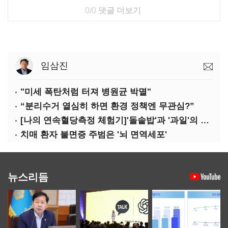
0/0
댓글 더보기
임삼진
"미세 폭탄처럼 터져 병원균 박멸"
“분리수거 열심히 하면 환경 정책엔 무관심?”
[나의 연속혈당측정 체험기]'돌솥밥'과 '과일'의 놀라운 배신
치매 환자 불면증 주범은 '뇌 면역세포'
뉴스리듬