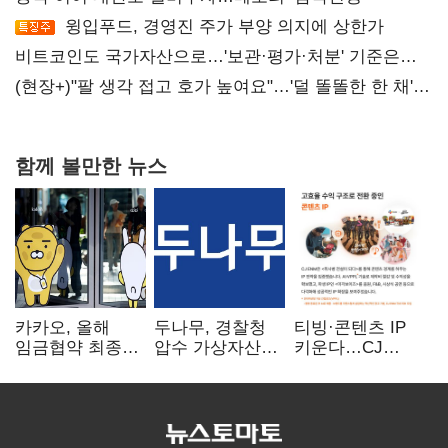
윙입푸드, 경영진 주가 부양 의지에 상한가
비트코인도 국가자산으로…'보관·평가·처분' 기준은
숙제
(현장+)"팔 생각 접고 호가 높여요"…'덜 똘똘한 한 채'
20억 키맞추기
함께 볼만한 뉴스
카카오, 올해
두나무, 경찰청
티빙·콘텐츠 IP
임금협약 최종
압수 가상자산
키운다…CJ
타결…연봉 6.3%
보관 맡는다…
ENM, 하반기
인상·격려금
커스터디 사업
글로벌 확장 가속
300만원
최종 낙찰